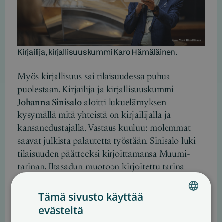
Kirjailija, kirjallisuuskummi Karo Hämäläinen.
Myös kirjallisuus sai tilaisuudessa puhua
puolestaan. Kirjailija ja kirjallisuuskummi
Johanna Sinisalo
aloitti lukuelämyksen
kysymällä mitä yhteistä on kirjailijalla ja
kansanedustajalla. Vastaus kuuluu: molemmat
saavat julkista palautetta työstään. Sinisalo luki
tilaisuuden päätteeksi kirjoittamansa Muumi-
tarinan. Iltasadun muotoon kirjoitettu tarina
analysoi ilkikurisesti taiteilijan ja kriitikon
suhdetta ja toivotti tilaisuuteen osallistuneille
Tämä sivusto käyttää
samalla hyvää yötä.
evästeitä
FINNISH