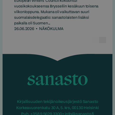
European Writers’ Council kokoontui
vuosikokoukseensa Brysseliin kesäkuun toisena
viikonloppuna. Mukana oli vaikuttavan suuri
suomalaisdelegaatio: sanastolaisten lisäksi
paikalla oli Suomen...
26.06.2026
•
NÄKÖKULMA
Edelline
Seur
Sanasto
Kirjallisuuden tekijänoikeusjärjestö Sanasto
Korkeavuorenkatu 30 A, 5. krs, 00130 Helsinki
Puh. +358 9 5629 3300 • info@sanasto.fi