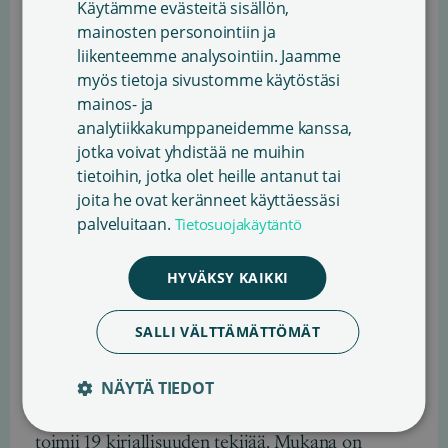
Käytämme evästeitä sisällön,
ENGLISH
mainosten personointiin ja
liikenteemme analysointiin. Jaamme
SWEDISH
myös tietoja sivustomme käytöstäsi
mainos- ja
analytiikkakumppaneidemme kanssa,
jotka voivat yhdistää ne muihin
tietoihin, jotka olet heille antanut tai
joita he ovat keränneet käyttäessäsi
palveluitaan.
Tietosuojakäytäntö
Kummikauden avajaisissa kirjallisen hetken tarjosi
HYVÄKSY KAIKKI
kirjailija, kirjallisuuskummi Johanna Sinisalo.
SALLI VÄLTTÄMÄTTÖMÄT
Kirjallisuuskummiohjelma on avoin
kaikille kansanedustajille
NÄYTÄ TIEDOT
Alkaneella hallituskaudella kirjallisuuskummeina
toimii 19 kirjallisuuden tekijää. Mukana on