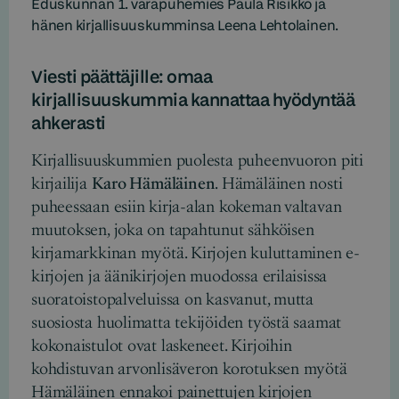
Eduskunnan 1. varapuhemies Paula Risikko ja
hänen kirjallisuuskumminsa Leena Lehtolainen.
Viesti päättäjille: omaa
kirjallisuuskummia kannattaa hyödyntää
ahkerasti
Kirjallisuuskummien puolesta puheenvuoron piti
kirjailija
Karo Hämäläinen
. Hämäläinen nosti
puheessaan esiin kirja-alan kokeman valtavan
muutoksen, joka on tapahtunut sähköisen
kirjamarkkinan myötä. Kirjojen kuluttaminen e-
kirjojen ja äänikirjojen muodossa erilaisissa
suoratoistopalveluissa on kasvanut, mutta
suosiosta huolimatta tekijöiden työstä saamat
kokonaistulot ovat laskeneet. Kirjoihin
kohdistuvan arvonlisäveron korotuksen myötä
Hämäläinen ennakoi painettujen kirjojen