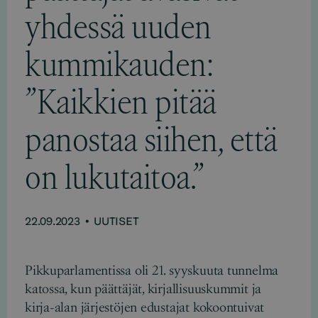
yhdessä uuden
kummikauden:
”Kaikkien pitää
panostaa siihen, että
on lukutaitoa.”
22.09.2023
•
UUTISET
Pikkuparlamentissa oli 21. syyskuuta tunnelma
katossa, kun päättäjät, kirjallisuuskummit ja
kirja-alan järjestöjen edustajat kokoontuivat