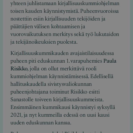
yhteen juhlistamaan kirjallisuuskummiohjelman
toisen kauden käynnistymistä. Puheenvuoroissa
nostettiin esiin kirjallisuuden tekijöiden ja
päättäjien välisen kohtaamisen ja
vuorovaikutuksen merkitys sekä työ lukutaidon
ja tekijänoikeuksien puolesta.
Kirjallisuuskummikauden avajaistilaisuudessa
puheen piti eduskunnan 1. varapuhemies
Paula
Risikko
, jolla on ollut merkittävä rooli
kummiohjelman käynnistämisessä. Edellisellä
hallituskaudella sivistysvaliokunnan
puheenjohtajana toiminut Risikko esitti
Sanastolle toiveen kirjallisuuskummeista.
Ensimmäinen kummikausi käynnistyi syksyllä
2021, ja nyt kummeilla edessä on uusi kausi
uuden eduskunnan kanssa.