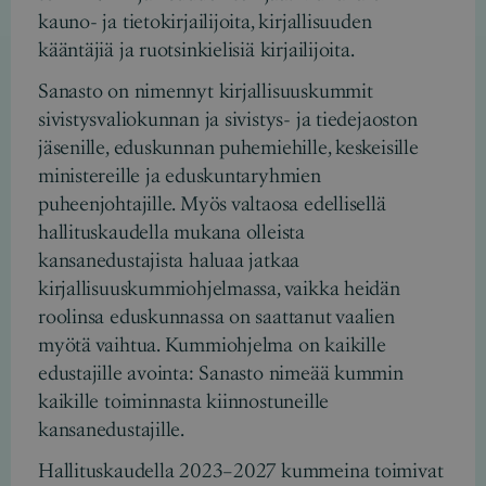
kauno- ja tietokirjailijoita, kirjallisuuden
kääntäjiä ja ruotsinkielisiä kirjailijoita.
Sanasto on nimennyt kirjallisuuskummit
sivistysvaliokunnan ja sivistys- ja tiedejaoston
jäsenille, eduskunnan puhemiehille, keskeisille
ministereille ja eduskuntaryhmien
puheenjohtajille. Myös valtaosa edellisellä
hallituskaudella mukana olleista
kansanedustajista haluaa jatkaa
kirjallisuuskummiohjelmassa, vaikka heidän
roolinsa eduskunnassa on saattanut vaalien
myötä vaihtua. Kummiohjelma on kaikille
edustajille avointa: Sanasto nimeää kummin
kaikille toiminnasta kiinnostuneille
kansanedustajille.
Hallituskaudella 2023–2027 kummeina toimivat