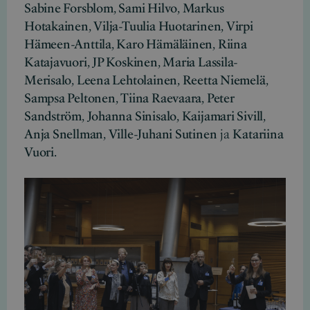
Sabine Forsblom
,
Sami Hilvo
,
Markus
Hotakainen
,
Vilja-Tuulia Huotarinen
,
Virpi
Hämeen-Anttila
,
Karo Hämäläinen
,
Riina
Katajavuori
,
JP Koskinen
,
Maria Lassila-
Merisalo
,
Leena Lehtolainen
,
Reetta Niemelä
,
Sampsa Peltonen
,
Tiina Raevaara
,
Peter
Sandström
,
Johanna Sinisalo
,
Kaijamari Sivill
,
Anja Snellman
,
Ville-Juhani Sutinen
ja
Katariina
Vuori
.