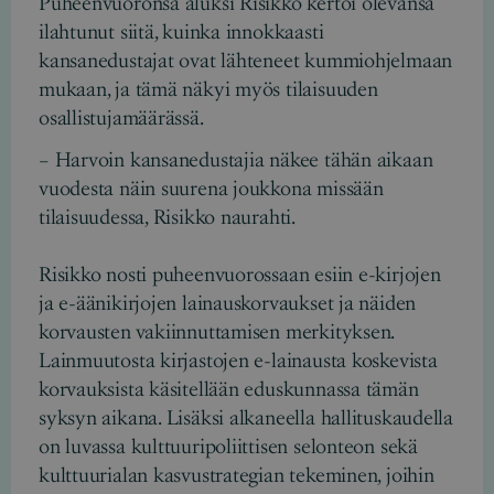
Puheenvuoronsa aluksi Risikko kertoi olevansa
ilahtunut siitä, kuinka innokkaasti
kansanedustajat ovat lähteneet kummiohjelmaan
mukaan, ja tämä näkyi myös tilaisuuden
osallistujamäärässä.
– Harvoin kansanedustajia näkee tähän aikaan
vuodesta näin suurena joukkona missään
tilaisuudessa, Risikko naurahti.
Risikko nosti puheenvuorossaan esiin e-kirjojen
ja e-äänikirjojen lainauskorvaukset ja näiden
korvausten vakiinnuttamisen merkityksen.
Lainmuutosta kirjastojen e-lainausta koskevista
korvauksista käsitellään eduskunnassa tämän
syksyn aikana. Lisäksi alkaneella hallituskaudella
on luvassa kulttuuripoliittisen selonteon sekä
kulttuurialan kasvustrategian tekeminen, joihin