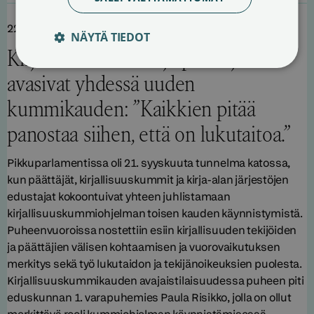
22.09.2023
NÄYTÄ TIEDOT
Kirjallisuuskummit ja päättäjät
avasivat yhdessä uuden
kummikauden: ”Kaikkien pitää
panostaa siihen, että on lukutaitoa.”
Pikkuparlamentissa oli 21. syyskuuta tunnelma katossa,
kun päättäjät, kirjallisuuskummit ja kirja-alan järjestöjen
edustajat kokoontuivat yhteen juhlistamaan
kirjallisuuskummiohjelman toisen kauden käynnistymistä.
Puheenvuoroissa nostettiin esiin kirjallisuuden tekijöiden
ja päättäjien välisen kohtaamisen ja vuorovaikutuksen
merkitys sekä työ lukutaidon ja tekijänoikeuksien puolesta.
Kirjallisuuskummikauden avajaistilaisuudessa puheen piti
eduskunnan 1. varapuhemies Paula Risikko, jolla on ollut