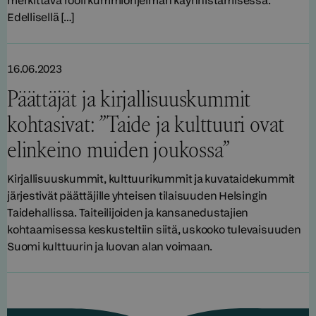
merkittävä rooli kummiohjelman käynnistämisessä.
Edellisellä […]
16.06.2023
Päättäjät ja kirjallisuuskummit
kohtasivat: ”Taide ja kulttuuri ovat
elinkeino muiden joukossa”
Kirjallisuuskummit, kulttuurikummit ja kuvataidekummit
järjestivät päättäjille yhteisen tilaisuuden Helsingin
Taidehallissa. Taiteilijoiden ja kansanedustajien
kohtaamisessa keskusteltiin siitä, uskooko tulevaisuuden
Suomi kulttuurin ja luovan alan voimaan.