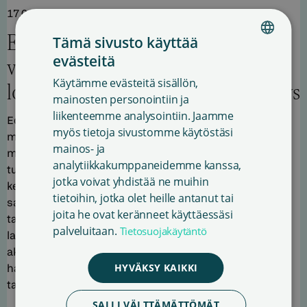
17.01.2024
E-lainauskorvausta edistettiin usean
Tämä sivusto käyttää
evästeitä
vuoden ajan: lakia muutettiin, mutta
FINNISH
Käytämme evästeitä sisällön,
lopputulos oli osittain myös pettymys
ENGLISH
mainosten personointiin ja
liikenteemme analysointiin. Jaamme
SWEDISH
Eduskunta hyväksyi joulukuussa 2023 tekijänoikeuslain
myös tietoja sivustomme käytöstäsi
muuttamista koskevan pykäläehdotuksen. Lain
mainos- ja
muuttamisen myötä kirjastojen e-kirjat ja e-äänikirjat
analytiikkakumppaneidemme kanssa,
tulivat e-lainauskorvauksen piiriin. Tässä artikkelissa
jotka voivat yhdistää ne muihin
kertaamme, miten vaikuttamistyö e-lainauskorvauksen
tietoihin, jotka olet heille antanut tai
saamiseksi eteni eri vaiheissa. Sanaston pitkäaikaisena
joita he ovat keränneet käyttäessäsi
tavoitteena on ollut saada e-kirjat ja e-äänikirjat
palveluitaan.
Tietosuojakäytäntö
lainauskorvauksen piiriin. Aiheeseen liittyen käytiin
aktiivista keskustelua päättäjien kanssa jo edellisen
HYVÄKSY KAIKKI
hallituskauden aikana. Kirjallisuuskummiohjelman avulla
tavoitettiin runsaasti päättäjiä […]
SALLI VÄLTTÄMÄTTÖMÄT