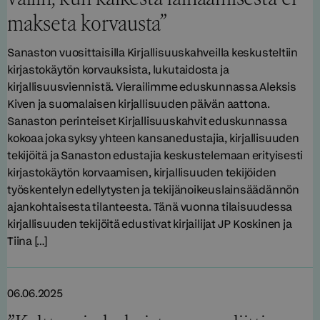
makseta korvausta”
Sanaston vuosittaisilla Kirjallisuuskahveilla keskusteltiin
kirjastokäytön korvauksista, lukutaidosta ja
kirjallisuusviennistä. Vierailimme eduskunnassa Aleksis
Kiven ja suomalaisen kirjallisuuden päivän aattona.
Sanaston perinteiset Kirjallisuuskahvit eduskunnassa
kokoaa joka syksy yhteen kansanedustajia, kirjallisuuden
tekijöitä ja Sanaston edustajia keskustelemaan erityisesti
kirjastokäytön korvaamisen, kirjallisuuden tekijöiden
työskentelyn edellytysten ja tekijänoikeuslainsäädännön
ajankohtaisesta tilanteesta. Tänä vuonna tilaisuudessa
kirjallisuuden tekijöitä edustivat kirjailijat JP Koskinen ja
Tiina […]
06.06.2025