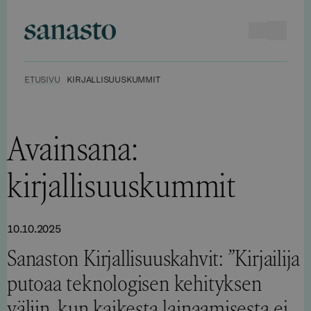
Hyppää
sisältöön
Haku
Avaa va
Sanasto
ETUSIVU
KIRJALLISUUSKUMMIT
Avainsana:
kirjallisuuskummit
10.10.2025
Sanaston Kirjallisuuskahvit: ”Kirjailija
putoaa teknologisen kehityksen
väliin, kun kaikesta lainaamisesta ei