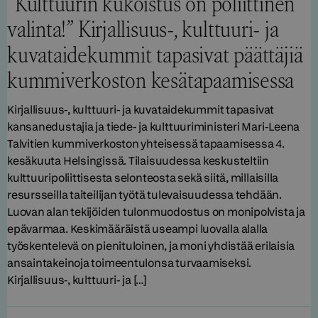
”Kulttuurin kukoistus on poliittinen
valinta!” Kirjallisuus-, kulttuuri- ja
kuvataidekummit tapasivat päättäjiä
kummiverkoston kesätapaamisessa
Kirjallisuus-, kulttuuri- ja kuvataidekummit tapasivat
kansanedustajia ja tiede- ja kulttuuriministeri Mari-Leena
Talvitien kummiverkoston yhteisessä tapaamisessa 4.
kesäkuuta Helsingissä. Tilaisuudessa keskusteltiin
kulttuuripoliittisesta selonteosta sekä siitä, millaisilla
resursseilla taiteilijan työtä tulevaisuudessa tehdään.
Luovan alan tekijöiden tulonmuodostus on monipolvista ja
epävarmaa. Keskimääräistä useampi luovalla alalla
työskentelevä on pienituloinen, ja moni yhdistää erilaisia
ansaintakeinoja toimeentulonsa turvaamiseksi.
Kirjallisuus-, kulttuuri- ja […]