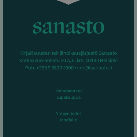
Sanasto
Kirjallisuuden tekijänoikeusjärjestö Sanasto
Korkeavuorenkatu 30 A, 5. krs, 00130 Helsinki
Puh. +358 9 5629 3300 • info@sanasto.fi
OmaSanasto
Lupakauppa
Yhteystiedot
Medialle