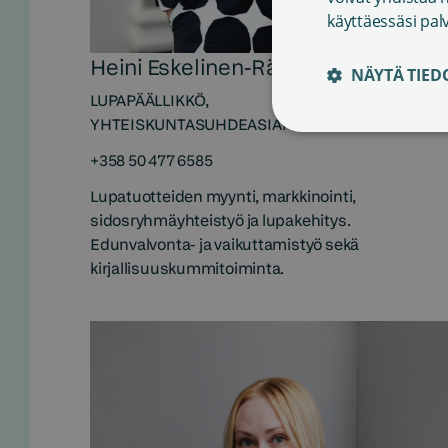
käyttäessäsi pal
Heini Eskelinen-Räsänen
NÄYTÄ TIED
LUPAPÄÄLLIKKÖ,
YHTEISKUNTASUHDEASIANTUNTIJA
+358 50 477 6585
Lupatuotteiden myynti, markkinointi,
sidosryhmäyhteistyö ja lupakehitys.
Edunvalvonta- ja vaikuttamistyö sekä
kirjallisuuskummitoiminta.