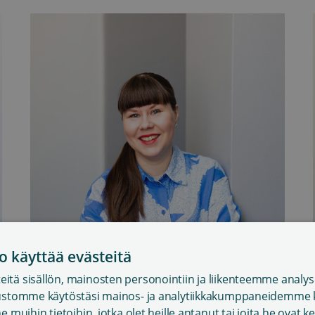
o käyttää evästeitä
itä sisällön, mainosten personointiin ja liikenteemme analys
vustomme käytöstäsi mainos- ja analytiikkakumppaneidemme k
e muihin tietoihin, jotka olet heille antanut tai joita he ovat 