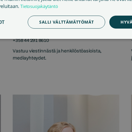
veluitaan.
Tietosuojakäytäntö
Maija Lielahti
OT
SALLI VÄLTTÄMÄTTÖMÄT
HYVÄ
VIESTINTÄ- JA HENKILÖSTÖPÄÄLLIKKÖ
+358 44 291 8610
Vastuu viestinnästä ja henkilöstöasioista,
mediayhteydet.