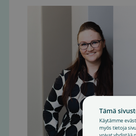
Tämä sivust
Käytämme eväste
myös tietoja si
voivat yhdistää n