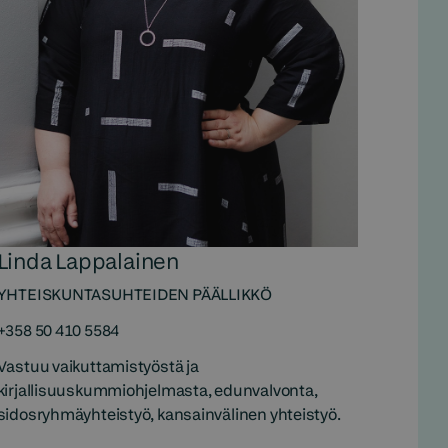
Linda Lappalainen
YHTEISKUNTASUHTEIDEN PÄÄLLIKKÖ
+358 50 410 5584
Vastuu vaikuttamistyöstä ja
kirjallisuuskummiohjelmasta, edunvalvonta,
sidosryhmäyhteistyö, kansainvälinen yhteistyö.