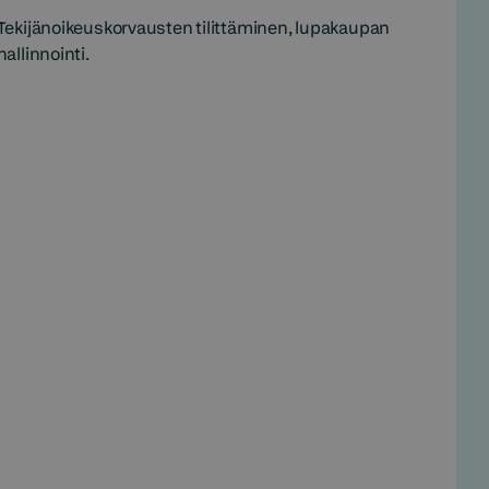
Tekijänoikeuskorvausten tilittäminen, lupakaupan
hallinnointi.