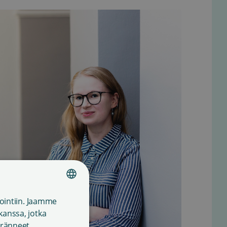
ointiin. Jaamme
FINNISH
anssa, jotka
ENGLISH
keränneet