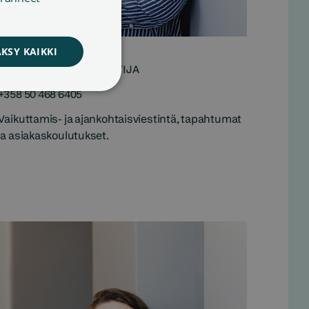
SWEDISH
Amanda Stavén
KSY KAIKKI
VIESTINNÄN ASIANTUNTIJA
+358 50 468 6405
Vaikuttamis- ja ajankohtaisviestintä, tapahtumat
ja asiakaskoulutukset.