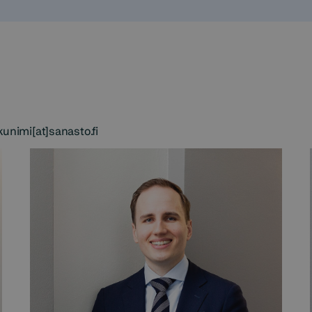
unimi[at]sanasto.fi