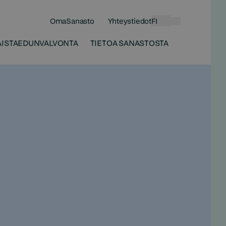
OmaSanasto
Yhteystiedot
FI
Haku
ISTA
EDUNVALVONTA
TIETOA SANASTOSTA