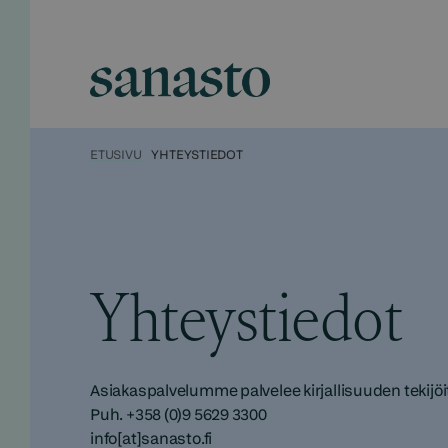
Hyppää
sisältöön
Sanasto
ETUSIVU
YHTEYSTIEDOT
Yhteystiedot
Asiakaspalvelumme palvelee kirjallisuuden tekijöitä
Puh. +358 (0)9 5629 3300
info[at]sanasto.fi