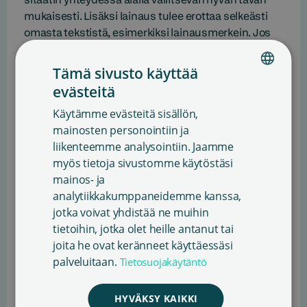
mukaisesti. Lisäksi lainaus tulee erottaa selkeästi
omasta tekstistä, esimerkiksi lainausmerkein. Jos
siteerataan muuten kuin kirjallisesti, on
huolehdittava, että lainausta ei sekoiteta puhujan
Tämä sivusto käyttää
omaan esitykseen.
evästeitä
FINNISH
Käytämme evästeitä sisällön,
ENGLISH
mainosten personointiin ja
Kirjailijan ja kääntäjän
liikenteemme analysointiin. Jaamme
SWEDISH
myös tietoja sivustomme käytöstäsi
nimi on mainittava
mainos- ja
analytiikkakumppaneidemme kanssa,
sitaatin yhteydessä
jotka voivat yhdistää ne muihin
tietoihin, jotka olet heille antanut tai
joita he ovat keränneet käyttäessäsi
palveluitaan.
Tietosuojakäytäntö
HYVÄKSY KAIKKI