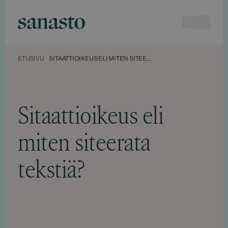
Hyppää
sisältöön
Haku
Avaa va
Sanasto
ETUSIVU
SITAATTIOIKEUS ELI MITEN SITEERATA TEKSTIÄ?
Sitaattioikeus eli
miten siteerata
tekstiä?