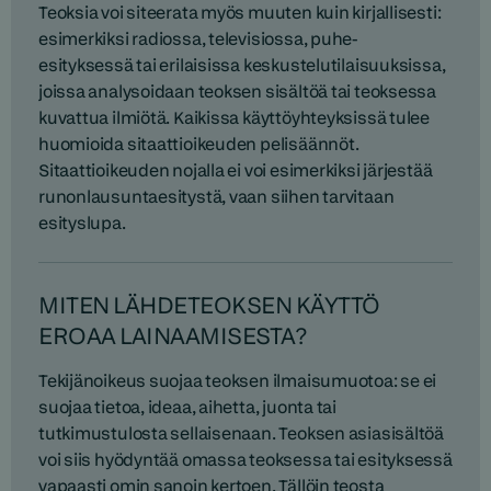
Teoksia voi siteerata myös muuten kuin kirjallisesti:
esimerkiksi radiossa, televisiossa, puhe-
esityksessä tai erilaisissa keskustelutilaisuuksissa,
joissa analysoidaan teoksen sisältöä tai teoksessa
kuvattua ilmiötä. Kaikissa käyttöyhteyksissä tulee
huomioida sitaattioikeuden pelisäännöt.
Sitaattioikeuden nojalla ei voi esimerkiksi järjestää
runonlausuntaesitystä, vaan siihen tarvitaan
esityslupa.
MITEN LÄHDETEOKSEN KÄYTTÖ
EROAA LAINAAMISESTA?
Tekijänoikeus suojaa teoksen ilmaisumuotoa: se ei
suojaa tietoa, ideaa, aihetta, juonta tai
tutkimustulosta sellaisenaan. Teoksen asiasisältöä
voi siis hyödyntää omassa teoksessa tai esityksessä
vapaasti omin sanoin kertoen. Tällöin teosta