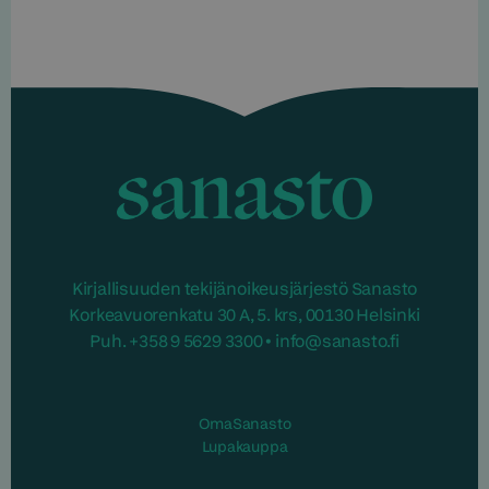
Sanasto
Kirjallisuuden tekijänoikeusjärjestö Sanasto
Korkeavuorenkatu 30 A, 5. krs, 00130 Helsinki
Puh. +358 9 5629 3300 • info@sanasto.fi
OmaSanasto
Lupakauppa