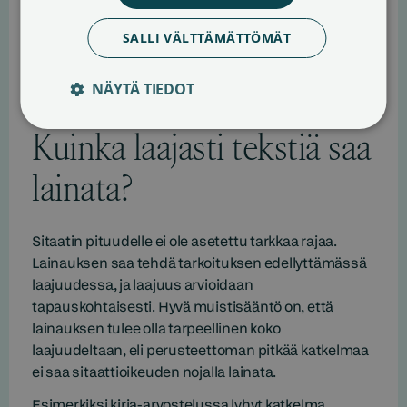
SALLI VÄLTTÄMÄTTÖMÄT
NÄYTÄ TIEDOT
Kuinka laajasti tekstiä saa
lainata?
Sitaatin pituudelle ei ole asetettu tarkkaa rajaa.
Lainauksen saa tehdä tarkoituksen edellyttämässä
laajuudessa, ja laajuus arvioidaan
tapauskohtaisesti. Hyvä muistisääntö on, että
lainauksen tulee olla tarpeellinen koko
laajuudeltaan, eli perusteettoman pitkää katkelmaa
ei saa sitaattioikeuden nojalla lainata.
Esimerkiksi kirja-arvostelussa lyhyt katkelma