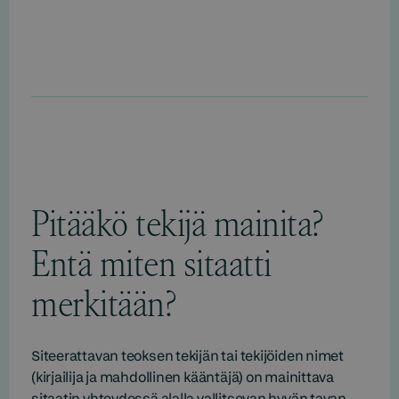
Pitääkö tekijä mainita?
Entä miten sitaatti
merkitään?
Siteerattavan teoksen tekijän tai tekijöiden nimet
(kirjailija ja mahdollinen kääntäjä) on mainittava
sitaatin yhteydessä alalla vallitsevan hyvän tavan