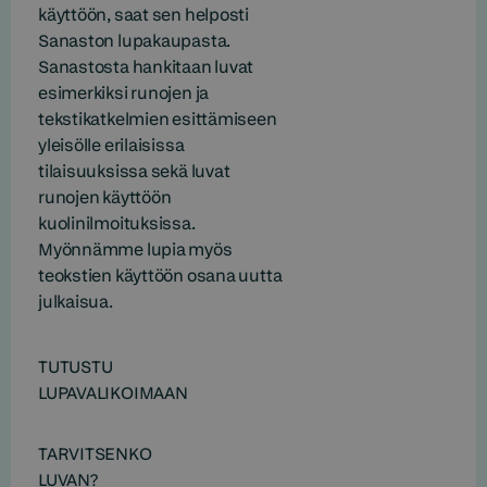
käyttöön, saat sen helposti
Sanaston lupakaupasta.
Sanastosta hankitaan luvat
esimerkiksi runojen ja
tekstikatkelmien esittämiseen
yleisölle erilaisissa
tilaisuuksissa sekä luvat
runojen käyttöön
kuolinilmoituksissa.
Myönnämme lupia myös
teokstien käyttöön osana uutta
julkaisua.
TUTUSTU
LUPAVALIKOIMAAN
TARVITSENKO
LUVAN?