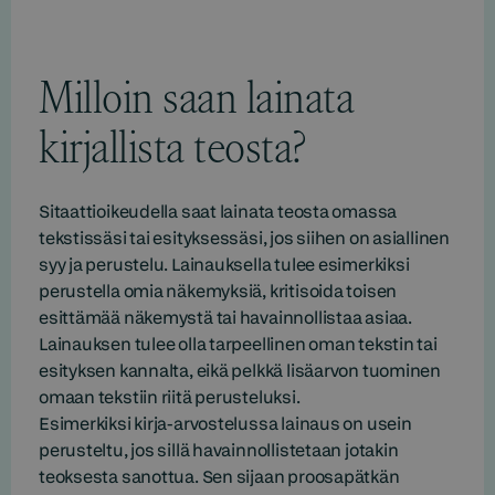
Milloin saan lainata
kirjallista teosta?
Sitaattioikeudella saat lainata teosta omassa
tekstissäsi tai esityksessäsi, jos siihen on asiallinen
syy ja perustelu. Lainauksella tulee esimerkiksi
perustella omia näkemyksiä, kritisoida toisen
esittämää näkemystä tai havainnollistaa asiaa.
Lainauksen tulee olla tarpeellinen oman tekstin tai
esityksen kannalta, eikä pelkkä lisäarvon tuominen
omaan tekstiin riitä perusteluksi.
Esimerkiksi kirja-arvostelussa lainaus on usein
perusteltu, jos sillä havainnollistetaan jotakin
teoksesta sanottua. Sen sijaan proosapätkän