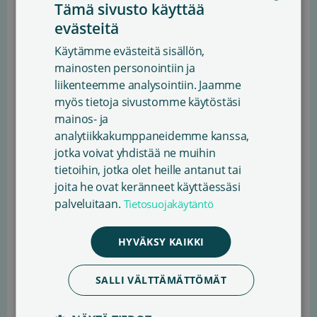
Tämä sivusto käyttää
Vuositilastot
evästeitä
FINNISH
Käytämme evästeitä sisällön,
ENGLISH
Tästä voit katsoa eri vuosina tilitettyjen korvausten
mainosten personointiin ja
määrän.
liikenteemme analysointiin. Jaamme
SWEDISH
myös tietoja sivustomme käytöstäsi
mainos- ja
2025
analytiikkakumppaneidemme kanssa,
jotka voivat yhdistää ne muihin
Lainauskorvaus
10 426 372,47 €
tietoihin, jotka olet heille antanut tai
2024
joita he ovat keränneet käyttäessäsi
E-lainauskorvaus
279 846,97 €
Lainauskorvaus
12 433 192,82 €
palveluitaan.
Tietosuojakäytäntö
2023
Celia-
138 339,84 €
E-lainauskorvaus
327 806,02 €
äänikirjalainakorvaus
HYVÄKSY KAIKKI
Lainauskorvaus
11 908 348 €
2022
Celia-
Radio- ja tv-
135 833,17 €
36 595,54 €
E-lainauskorvaus
198 471 €
äänikirjalainakorvaus
SALLI VÄLTTÄMÄTTÖMÄT
käyttökorvaus
Lainauskorvaus
11 227 943 €
2021
Celia-
Radio- ja tv-
Radio- ja tv-
144 461 €
71 532,33 €
Celia-