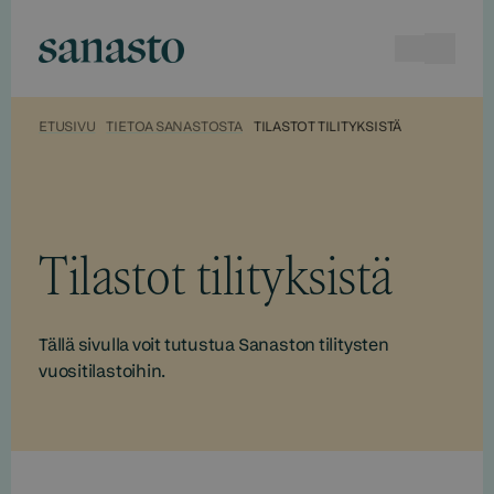
Hyppää
sisältöön
Haku
Avaa va
Sanasto
ETUSIVU
TIETOA SANASTOSTA
TILASTOT TILITYKSISTÄ
Tilastot tilityksistä
Tällä sivulla voit tutustua Sanaston tilitysten
vuositilastoihin.