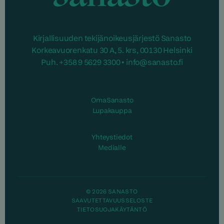
Yhteensä
11 912 490 €
Sanasto
Kirjallisuuden tekijänoikeusjärjestö Sanasto
Korkeavuorenkatu 30 A, 5. krs, 00130 Helsinki
Puh. +358 9 5629 3300 • info@sanasto.fi
OmaSanasto
Lupakauppa
Yhteystiedot
Medialle
© 2026 SANASTO
SAAVUTETTAVUUSSELOSTE
TIETOSUOJAKÄYTÄNTÖ