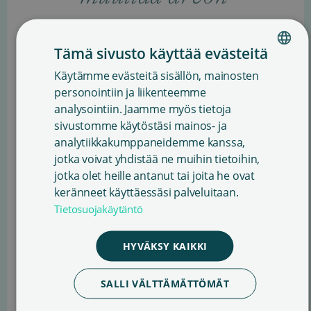
lisäverolakia
Tämä sivusto käyttää evästeitä
siten, että
Käytämme evästeitä sisällön, mainosten
FINNISH
kirjoihin
personointiin ja liikenteemme
ENGLISH
analysointiin. Jaamme myös tietoja
sovelletaan
sivustomme käytöstäsi mainos- ja
SWEDISH
analytiikkakumppaneidemme kanssa,
jotka voivat yhdistää ne muihin tietoihin,
nykyisen 10
jotka olet heille antanut tai joita he ovat
keränneet käyttäessäsi palveluitaan.
prosentin
Tietosuojakäytäntö
verokannan
HYVÄKSY KAIKKI
sijaan
SALLI VÄLTTÄMÄTTÖMÄT
nollaverokanta