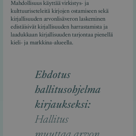
Mahdollisuus käyttää virkistys- ja
kulttuuriseteleitä kirjojen ostamiseen sekä
kirjallisuuden arvonlisäveron laskeminen
edistäisivät kirjallisuuden harrastamista ja
laadukkaan kirjallisuuden tarjontaa pienellä
kieli- ja markkina-alueella.
Ehdotus
hallitusohjelma
kirjaukseksi:
Hallitus
muuttaa arvon