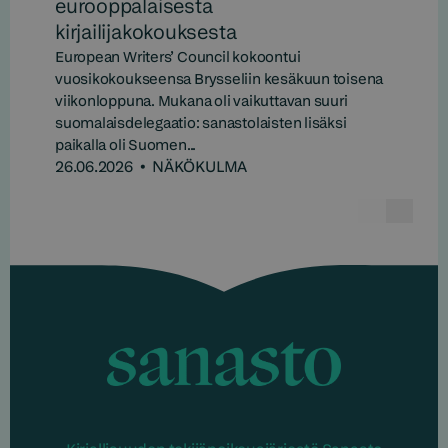
eurooppalaisesta
kirjailijakokouksesta
European Writers’ Council kokoontui
vuosikokoukseensa Brysseliin kesäkuun toisena
viikonloppuna. Mukana oli vaikuttavan suuri
suomalaisdelegaatio: sanastolaisten lisäksi
paikalla oli Suomen...
26.06.2026
•
NÄKÖKULMA
Edelline
Seur
Sanasto