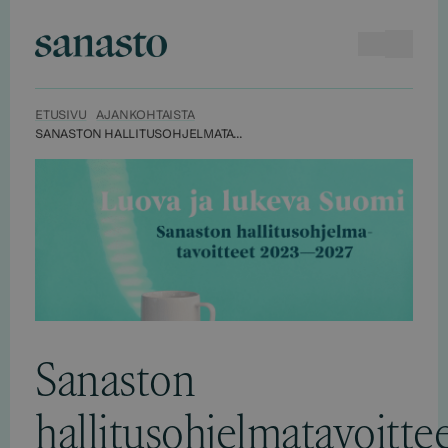
Hyppää
sisältöön
Haku
Avaa va
Sanasto
ETUSIVU
AJANKOHTAISTA
SANASTON HALLITUSOHJELMATAVOITTEET 2023—2027
Sanaston
hallitusohjelmatavoitte