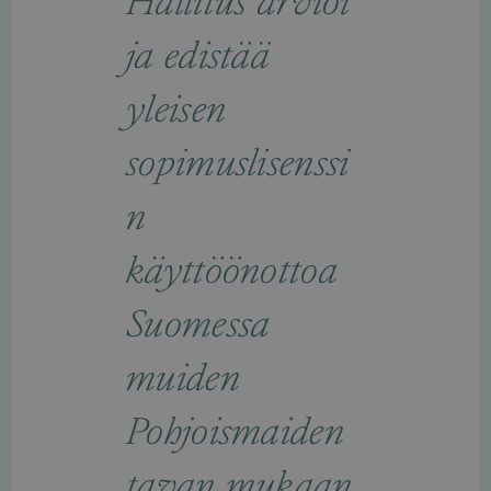
Hallitus arvioi
ja edistää
yleisen
sopimuslisenssi
n
käyttöönottoa
Suomessa
muiden
Pohjoismaiden
tavan mukaan.