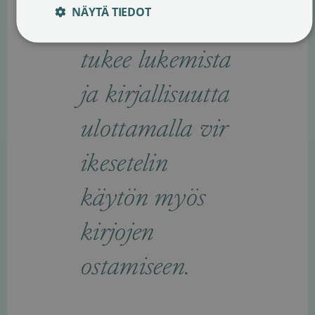
NÄYTÄ TIEDOT
a. Hallitus
tukee lukemista
ja kirjallisuutta
ulottamalla vir
ikesetelin
käytön myös
kirjojen
ostamiseen.