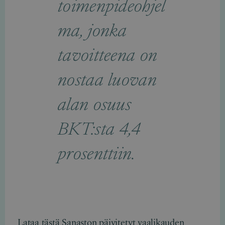
toimenpideohjel
ma, jonka
tavoitteena on
nostaa luovan
alan osuus
BKT:sta 4,4
prosenttiin.
Lataa tästä Sanaston päivitetyt vaalikauden