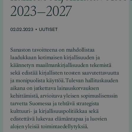
2023—2027
02.02.2023
•
UUTISET
Sanaston tavoitteena on mahdollistaa
laadukkaan kotimaisen kirjallisuuden ja
käännetyn maailmankirjallisuuden tekemistä
sekä edistää kirjallisten teosten saavutettavuutta
ja monipuolista käyttöä. Tulevan hallituskauden
aikana on jatkettava lainauskorvauksen
kehittämistä, arvioitava yleisen sopimuslisenssin
tarvetta Suomessa ja tehtävä strategista
kulttuuri- ja kirjallisuuspolitiikkaa sekä
edistettävä lukevaa elämäntapaa ja luovien
alojen yleisiä toimintaedellytyksiä.