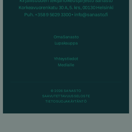
Kirjallisuuden tekijänoikeusjärjestö Sanasto
Korkeavuorenkatu 30 A, 5. krs, 00130 Helsinki
Puh. +358 9 5629 3300 • info@sanasto.fi
OmaSanasto
Lupakauppa
Yhteystiedot
Medialle
© 2026 SANASTO
SAAVUTETTAVUUSSELOSTE
TIETOSUOJAKÄYTÄNTÖ