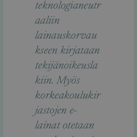
teknologianeutr
aaliin
lainauskorvau
kseen kirjataan
tekijänoikeusla
kiin. Myös
korkeakoulukir
jastojen e-
lainat otetaan