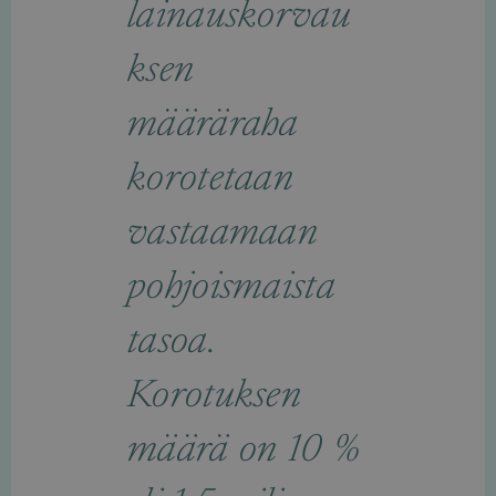
lainauskorvau
ksen
määräraha
korotetaan
vastaamaan
pohjoismaista
tasoa.
Korotuksen
määrä on 10 %