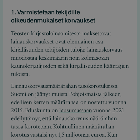
1. Varmistetaan tekijöille
oikeudenmukaiset korvaukset
Teosten kirjastolainaamisesta maksettavat
lainauskorvaukset ovat olennainen osa
kirjallisuuden tekijöiden tuloja: lainauskorvaus
muodostaa keskimäärin noin kolmasosan
kaunokirjailijoiden sekä kirjallisuuden kääntäjien
tuloista.
Lainauskorvausmäärärahan tasokorotuksissa
Suomi on jäänyt muista Pohjoismaista jälkeen,
edellisen kerran määrärahaa on nostettu vuonna
2016. Eduskunta on
lausumassaan
vuonna 2021
edellyttänyt, että lainauskorvausmäärärahan
tasoa korotetaan. Kohtuullinen määrärahan
korotus vastaisi nyt 1,5 miljoonaa euroa. Kun