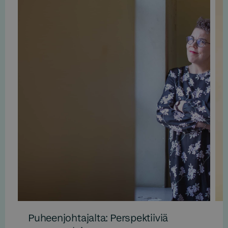
Puheenjohtajalta: Perspektiiviä