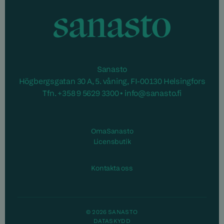
Sanasto
Sanasto
Högbergsgatan 30 A, 5. våning, FI-00130 Helsingfors
Tfn. +358 9 5629 3300 • info@sanasto.fi
Öppnas i ett nytt fönster
OmaSanasto
Öppnas i ett nytt fönster
Licensbutik
Kontakta oss
© 2026 SANASTO
DATASKYDD