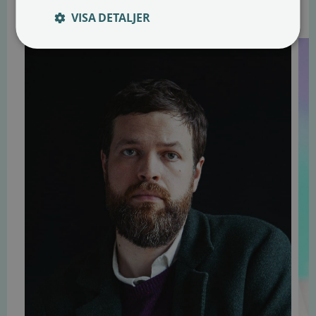
Läs även dessa
VISA DETALJER