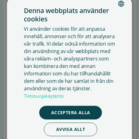
riksdagens tidigare uttalande (2021) bör anslaget
Denna webbplats använder
för utlåningsersättning snarare höjas. I sitt
cookies
FINNISH
betänkande om statsbudgeten i december 2023
Vi använder cookies för att anpassa
betonade även finansutskottet betydelsen av att
ENGLISH
innehåll, annonser och för att analysera
höja anslaget för utlåningsersättning.
vår trafik. Vi delar också information om
SWEDISH
Enligt Sanasto kan momshöjningen skada
din användning av vår webbplats med
våra reklam- och analyspartners som
litteraturen skriven på de inhemska språken,
kan kombinera den med annan
tillgången till och mångfalden av böcker,
information som du har tillhandahållit
sysselsättningen inom bokbranschen och
dem eller som de har samlat in från din
kompetensen och lärandet i Finland till den grad
användning av deras tjänster.
att de antagna momsintäkterna i statsbudgeten
Tietosuojakäytäntö
inte kan kompensera för det ens på lång sikt.
ACCEPTERA ALLA
AVVISA ALLT
ALLA ARTIKLAR