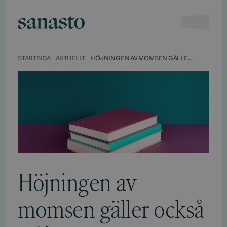
Hyppää
sisältöön
Sökningen
Open 
Sanasto
STARTSIDA
AKTUELLT
HÖJNINGEN AV MOMSEN GÄLLER OCKSÅ UTLÅNINGSERSÄTTNING OCH ANVÄNDNINGSLICENSER FÖR LITTERATUR
Höjningen av
momsen gäller också