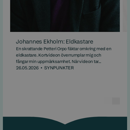
Johannes Ekholm: Eldkastare
En skrattande Petteri Orpo fäktar omkring med en
eldkastare. Kortvideon överrumplar mig och
fångar min uppmärksamhet. När videon tar...
26.05.2026
•
SYNPUNKTER
Föregåe
Näst