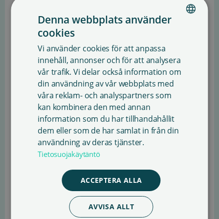
tryckning av ett textstycke eller en dikt till exempel i
Denna webbplats använder
programbladet för en teaterföreställning.
cookies
FINNISH
SKAFFA LICENS
Vi använder cookies för att anpassa
ENGLISH
PRISLISTA
innehåll, annonser och för att analysera
vår trafik. Vi delar också information om
SWEDISH
din användning av vår webbplats med
våra reklam- och analyspartners som
kan kombinera den med annan
information som du har tillhandahållit
dem eller som de har samlat in från din
användning av deras tjänster.
Tietosuojakäytäntö
ACCEPTERA ALLA
UTSTÄLLNINGSLICENS
AVVISA ALLT
ANVÄNDNING AV LITTERATUR PÅ