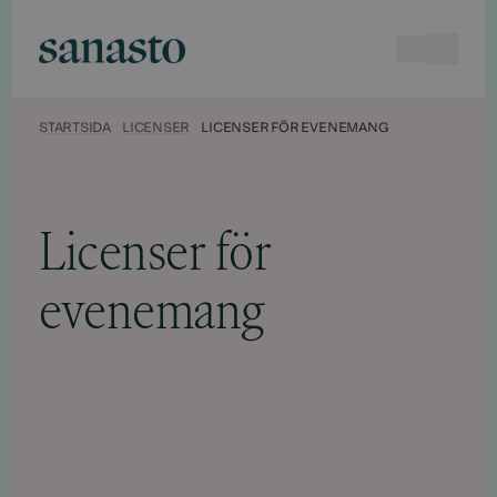
Hyppää
sisältöön
Sökningen
Open 
Sanasto
STARTSIDA
LICENSER
LICENSER FÖR EVENEMANG
Licenser för
evenemang