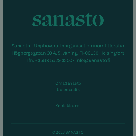
Sanasto
Sanasto – Upphovsrättsorganisation inom litteratur
Högbergsgatan 30 A, 5. våning, FI-00130 Helsingfors
Tfn. +358 9 5629 3300 • info@sanasto.fi
Öppnas i ett nytt fönster
OmaSanasto
Öppnas i ett nytt fönster
Licensbutik
Kontakta oss
© 2026 SANASTO