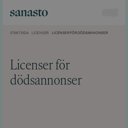
Hyppää
sisältöön
Sökningen
Open 
Sanasto
STARTSIDA
LICENSER
LICENSER FÖR DÖDSANNONSER
Licenser för
dödsannonser