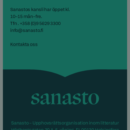
Sanastos kansli har öppet kl.
10–15 mån–fre.
Tfn . +358 (0)9 5629 3300
info@sanasto.fi
Kontakta oss
Sanasto
Sanasto – Upphovsrättsorganisation inom litteratur
Högbergsgatan 30 A, 5. våning, FI-00130 Helsingfors