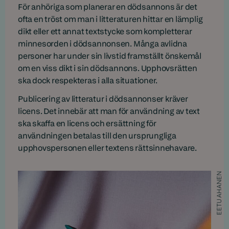
För anhöriga som planerar en dödsannons är det
ofta en tröst om man i litteraturen hittar en lämplig
dikt eller ett annat textstycke som kompletterar
minnesorden i dödsannonsen. Många avlidna
personer har under sin livstid framställt önskemål
om en viss dikt i sin dödsannons. Upphovsrätten
ska dock respekteras i alla situationer.
Publicering av litteratur i dödsannonser kräver
licens. Det innebär att man för användning av text
ska skaffa en licens och ersättning för
användningen betalas till den ursprungliga
upphovspersonen eller textens rättsinnehavare.
EETU AHANEN