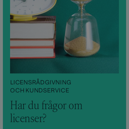
LICENSRÅDGIVNING
OCH KUNDSERVICE
Har du frågor om
licenser?