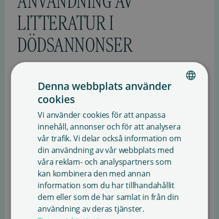
ANVÄNDNING AV
LITTERATUR I
DÖDSANNONSER
Sanasto beviljar licens för att använda enskilda
Denna webbplats använder
dikter eller textutdrag som en del av en dödsannons
cookies
som publiceras i en dagstidning eller tidskrift. Licens
FINNISH
omfattar även tidningarnas digitala versioner.
Vi använder cookies för att anpassa
ENGLISH
innehåll, annonser och för att analysera
Med tillståndet får texten användas i en
vår trafik. Vi delar också information om
SWEDISH
dödsannons, som kan publiceras i två olika
din användning av vår webbplats med
tidningar.
våra reklam- och analyspartners som
Den maximala teckenmängden för den använda
kan kombinera den med annan
texten är 800.
information som du har tillhandahållit
Texten ska publiceras i originalform.
dem eller som de har samlat in från din
Verk av upphovspersoner som avlidit för över 70
användning av deras tjänster.
år sedan får användas utan licens.