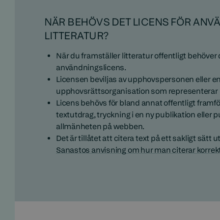
NÄR BEHÖVS DET LICENS FÖR ANV
LITTERATUR?
När du framställer litteratur offentligt behöver
användningslicens.
Licensen beviljas av upphovspersonen eller e
upphovsrättsorganisation som representerar h
Licens behövs för bland annat offentligt framför
textutdrag, tryckning i en ny publikation eller p
allmänheten på webben.
Det är tillåtet att citera text på ett sakligt sätt 
Sanastos anvisning om hur man citerar korrek