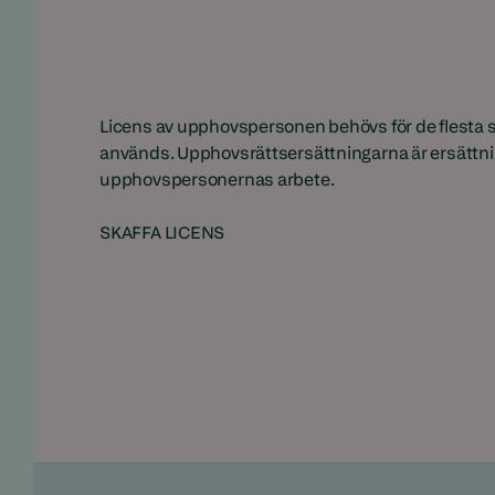
Licens av upphovspersonen behövs för de flesta si
används. Upphovsrättsersättningarna är ersättni
upphovspersonernas arbete.
SKAFFA LICENS