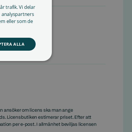
 trafik. Vi delar
FINNISH
stånd ska begäras direkt av upphovspersonen eller
 analyspartners
ENGLISH
em eller som de
 det gäller omvandlingen av ett verk, ska man
SWEDISH
ontakta upphovspersoner.
PTERA ALLA
man ansöker om licens ska man ange
. Licensbutiken estimerar priset. Efter att
tion per e-post. I allmänhet beviljas licensen