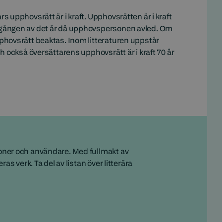
 upphovsrätt är i kraft. Upphovsrätten är i kraft
tgången av det år då upphovspersonen avled. Om
phovsrätt beaktas. Inom litteraturen uppstår
h också översättarens upphovsrätt är i kraft 70 år
oner och användare. Med fullmakt av
s verk. Ta del av listan över litterära