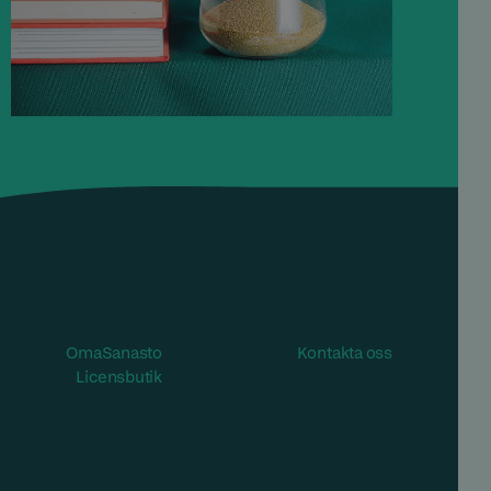
Öppnas i ett nytt fönster/span>
OmaSanasto
Kontakta oss
Öppnas i ett nytt fönster/span>
Licensbutik