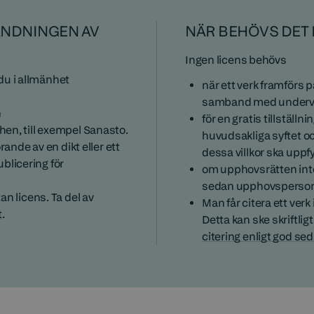
ÄNDNINGEN AV
NÄR BEHÖVS DET 
Ingen licens behövs
 du i allmänhet
när ett verk framförs på 
samband med undervis
n
för en gratis tillställn
en, till exempel Sanasto.
huvudsakliga syftet och
ande av en dikt eller ett
dessa villkor ska uppfy
ublicering för
om upphovsrätten inte 
sedan upphovsperson
utan licens. Ta del av
Man får citera ett ve
t
.
Detta kan ske skriftlig
citering enligt god sed