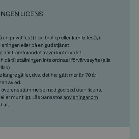
INGEN LICENS
en privat fest (t.ex. bröllop eller familjefest), i
ningen eller på en gudstjänst
ing där framförandet av verk inte är det
 då tillställningen inte ordnas i förvärvssyfte (alla
llas)
längre gäller, dvs. det har gått mer än 70 år
en avled.
rk i överensstämmelse med god sed utan licens.
t eller muntligt. Läs Sanastos
anvisningar om
 här.