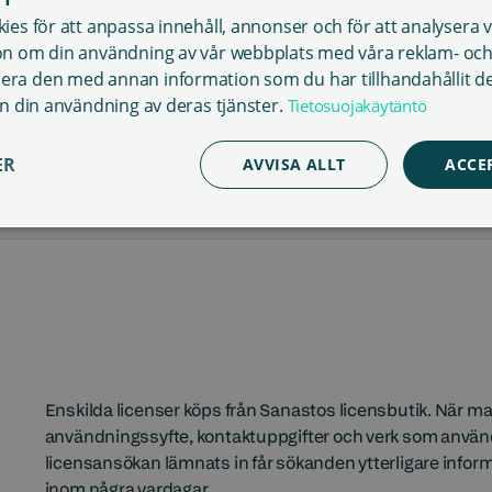
es för att anpassa innehåll, annonser och för att analysera vår
ndra användare har Sanasto än så länge inga webblicenser. Till
on om din användning av vår webbplats med våra reklam- och
pel dramatisering och komposition
ed att kontakta upphovspersoner.
ra den med annan information som du har tillhandahållit d
ån din användning av deras tjänster.
Tietosuojakäytäntö
rk, till exempel komponering eller dramatisering av texter. När
ller rättsinnehavaren. Sanastos kundtjänst hjälper med att k
ER
AVVISA ALLT
ACCE
Enskilda licenser köps från Sanastos licensbutik. När 
användningssyfte, kontaktuppgifter och verk som används
licensansökan lämnats in får sökanden ytterligare informa
inom några vardagar.