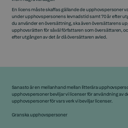
En licens måste skaffas gällande de upphovspersoner vars
under upphovspersonens levnadstid samt 70 år efter u
du använder en översättning, ska även översättarens up
upphovsrätten för såväl författaren som översättaren, oc
efter utgången av det år då översättaren avled.
Sanasto är en mellanhand mellan litterära upphovspers
upphovspersoner beviljar vi licenser för användning av dera
upphovspersoner för vars verk vi beviljar licenser.
Granska upphovspersoner