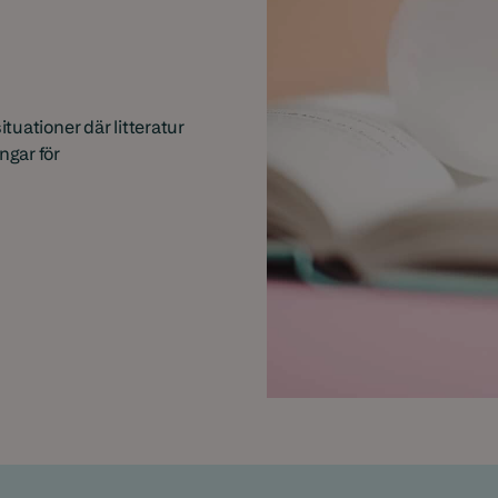
tuationer där litteratur
ngar för