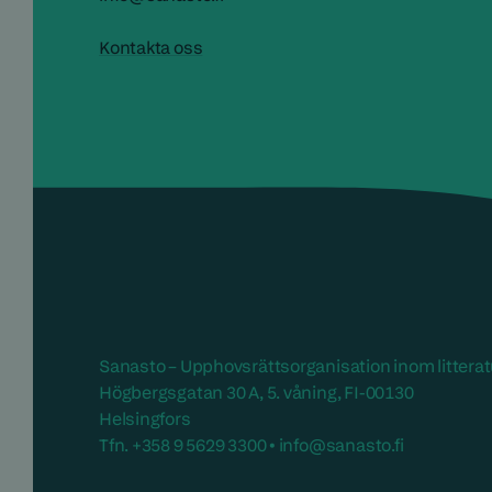
Kontakta oss
Sanasto – Upphovsrättsorganisation inom litterat
Högbergsgatan 30 A, 5. våning, FI-00130
Helsingfors
Tfn. +358 9 5629 3300 • info@sanasto.fi