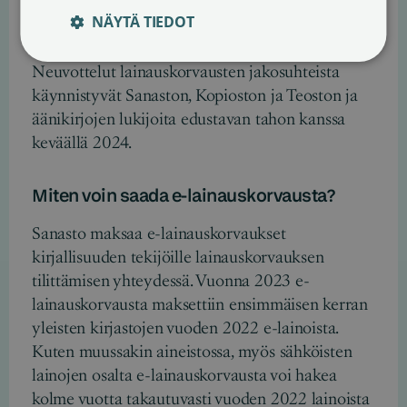
Kuinka paljon äänikirjojen lukijoille
NÄYTÄ TIEDOT
maksetaan korvausta?
Neuvottelut lainauskorvausten jakosuhteista
käynnistyvät Sanaston, Kopioston ja Teoston ja
äänikirjojen lukijoita edustavan tahon kanssa
keväällä 2024.
Miten voin saada e-lainauskorvausta?
Sanasto maksaa e-lainauskorvaukset
kirjallisuuden tekijöille lainauskorvauksen
tilittämisen yhteydessä. Vuonna 2023 e-
lainauskorvausta maksettiin ensimmäisen kerran
yleisten kirjastojen vuoden 2022 e-lainoista.
Kuten muussakin aineistossa, myös sähköisten
lainojen osalta e-lainauskorvausta voi hakea
kolme vuotta takautuvasti vuoden 2022 lainoista