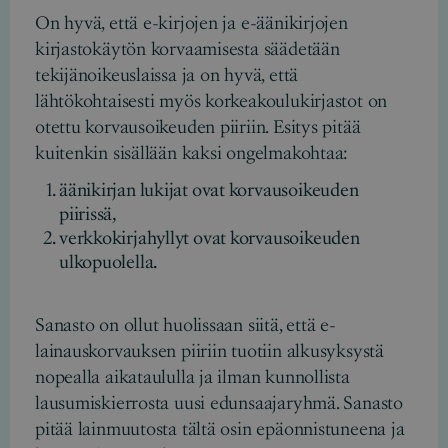
On hyvä, että e-kirjojen ja e-äänikirjojen
kirjastokäytön korvaamisesta säädetään
tekijänoikeuslaissa ja on hyvä, että
lähtökohtaisesti myös korkeakoulukirjastot on
otettu korvausoikeuden piiriin. Esitys pitää
kuitenkin sisällään kaksi ongelmakohtaa:
äänikirjan lukijat ovat korvausoikeuden
piirissä,
verkkokirjahyllyt ovat korvausoikeuden
ulkopuolella.
Sanasto on ollut huolissaan siitä, että e-
lainauskorvauksen piiriin tuotiin alkusyksystä
nopealla aikataululla ja ilman kunnollista
lausumiskierrosta uusi edunsaajaryhmä. Sanasto
pitää lainmuutosta tältä osin epäonnistuneena ja