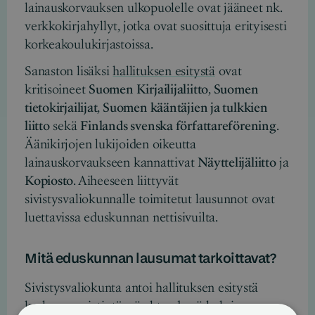
lainauskorvauksen ulkopuolelle ovat jääneet nk.
verkkokirjahyllyt, jotka ovat suosittuja erityisesti
korkeakoulukirjastoissa.
Sanaston lisäksi
hallituksen esitystä
ovat
kritisoineet
Suomen Kirjailijaliitto
,
Suomen
tietokirjailijat
,
Suomen kääntäjien ja tulkkien
liitto
sekä
Finlands svenska författareförening
.
Äänikirjojen lukijoiden oikeutta
lainauskorvaukseen kannattivat
Näyttelijäliitto
ja
Kopiosto
. Aiheeseen liittyvät
sivistysvaliokunnalle toimitetut lausunnot ovat
luettavissa eduskunnan nettisivuilta.
Mitä eduskunnan lausumat tarkoittavat?
Sivistysvaliokunta antoi hallituksen esitystä
koskevan mietintönsä yhteydessä kaksi