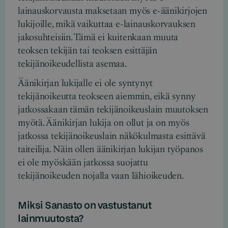
lainauskorvausta maksetaan myös e-äänikirjojen
lukijoille, mikä vaikuttaa e-lainauskorvauksen
jakosuhteisiin. Tämä ei kuitenkaan muuta
teoksen tekijän tai teoksen esittäjän
tekijänoikeudellista asemaa.
Äänikirjan lukijalle ei ole syntynyt
tekijänoikeutta teokseen aiemmin, eikä synny
jatkossakaan tämän tekijänoikeuslain muutoksen
myötä. Äänikirjan lukija on ollut ja on myös
jatkossa tekijänoikeuslain näkökulmasta esittävä
taiteilija. Näin ollen äänikirjan lukijan työpanos
ei ole myöskään jatkossa suojattu
tekijänoikeuden nojalla vaan lähioikeuden.
Miksi Sanasto on vastustanut
lainmuutosta?