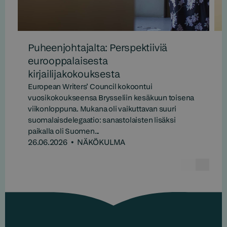
Puheenjohtajalta: Perspektiiviä
eurooppalaisesta
kirjailijakokouksesta
European Writers’ Council kokoontui
vuosikokoukseensa Brysseliin kesäkuun toisena
viikonloppuna. Mukana oli vaikuttavan suuri
suomalaisdelegaatio: sanastolaisten lisäksi
paikalla oli Suomen...
26.06.2026
•
NÄKÖKULMA
Edelline
Seur