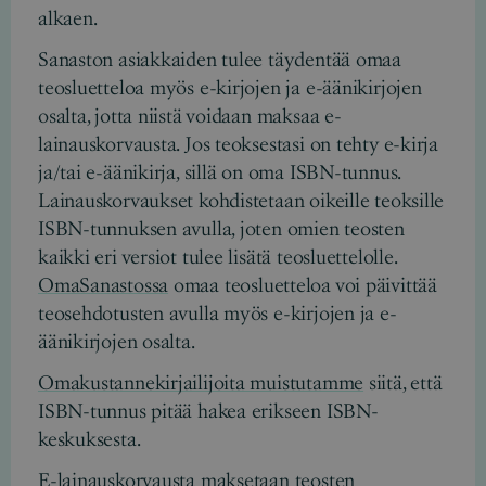
alkaen.
Sanaston asiakkaiden tulee täydentää omaa
teosluetteloa myös e-kirjojen ja e-äänikirjojen
osalta, jotta niistä voidaan maksaa e-
lainauskorvausta. Jos teoksestasi on tehty e-kirja
ja/tai e-äänikirja, sillä on oma ISBN-tunnus.
Lainauskorvaukset kohdistetaan oikeille teoksille
ISBN-tunnuksen avulla, joten omien teosten
kaikki eri versiot tulee lisätä teosluettelolle.
OmaSanastossa
omaa teosluetteloa voi päivittää
teosehdotusten avulla myös e-kirjojen ja e-
äänikirjojen osalta.
Omakustannekirjailijoita muistutamme
siitä, että
ISBN-tunnus pitää hakea erikseen ISBN-
keskuksesta.
E-lainauskorvausta maksetaan teosten