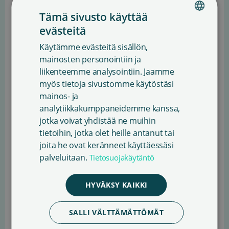
lausumaa:
Tämä sivusto käyttää
Eduskunta edellyttää, että 1) hallitus seuraa e-
evästeitä
FINNISH
kirjojen ja e-äänikirjojen kirjastokäytön
Käytämme evästeitä sisällön,
ENGLISH
korvausta koskevien säännösten toimivuutta
mainosten personointiin ja
korvausoikeuden piirissä olevien eri
liikenteemme analysointiin. Jaamme
SWEDISH
oikeudenhaltijoiden kannalta ja ryhtyy
myös tietoja sivustomme käytöstäsi
tarvittaessa toimenpiteisiin korvausoikeuden
mainos- ja
jatkokehittämiseksi 2) hallitus selvittää
analytiikkakumppaneidemme kanssa,
mahdollisuuden sisällyttää verkkokirjahyllyjen
jotka voivat yhdistää ne muihin
käyttäminen e-kirjojen ja e-äänikirjojen
tietoihin, jotka olet heille antanut tai
joita he ovat keränneet käyttäessäsi
kirjastokäytön korvauksen piiriin.
palveluitaan.
Tietosuojakäytäntö
Lausumat velvoittavat eduskuntaa seuraamaan
lainmuutoksen vaikutuksia ja selvittämään
HYVÄKSY KAIKKI
mahdollisuutta sisällyttää verkkokirjahyllyjen
käyttäminen korvauksen piiriin.
SALLI VÄLTTÄMÄTTÖMÄT