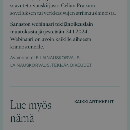
saavutettavuuskirjasto Celian Pratsam-
sovelluksen tai verkkosivujen striimauslainoista.
Sanaston webinaari tekijänoikeuslain
muutoksista
järjestetään
24.1.2024
.
Webinaari on avoin kaikille aiheesta
kiinnostuneille.
Avainsanat:
E-LAINAUSKORVAUS
,
LAINAUSKORVAUS
,
TEKIJÄNOIKEUDET
Lue myös
KAIKKI ARTIKKELIT
nämä