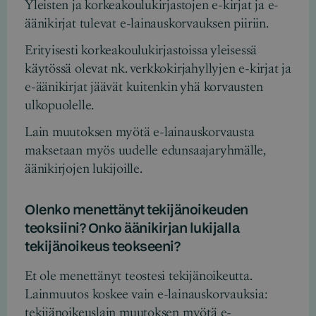
Yleisten ja korkeakoulukirjastojen e-kirjat ja e-
äänikirjat tulevat e-lainauskorvauksen piiriin.
Erityisesti korkeakoulukirjastoissa yleisessä
käytössä olevat nk. verkkokirjahyllyjen e-kirjat ja
e-äänikirjat jäävät kuitenkin yhä korvausten
ulkopuolelle.
Lain muutoksen myötä e-lainauskorvausta
maksetaan myös uudelle edunsaajaryhmälle,
äänikirjojen lukijoille.
Olenko menettänyt tekijänoikeuden
teoksiini? Onko äänikirjan lukijalla
tekijänoikeus teokseeni?
Et ole menettänyt teostesi tekijänoikeutta.
Lainmuutos koskee vain e-lainauskorvauksia:
tekijänoikeuslain muutoksen myötä e-