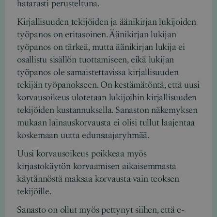
hatarasti perusteltuna.
Kirjallisuuden tekijöiden ja äänikirjan lukijoiden
työpanos on eritasoinen. Äänikirjan lukijan
työpanos on tärkeä, mutta äänikirjan lukija ei
osallistu sisällön tuottamiseen, eikä lukijan
työpanos ole samaistettavissa kirjallisuuden
tekijän työpanokseen. On kestämätöntä, että uusi
korvausoikeus ulotetaan lukijoihin kirjallisuuden
tekijöiden kustannuksella. Sanaston näkemyksen
mukaan lainauskorvausta ei olisi tullut laajentaa
koskemaan uutta edunsaajaryhmää.
Uusi korvausoikeus poikkeaa myös
kirjastokäytön korvaamisen aikaisemmasta
käytännöstä maksaa korvausta vain teoksen
tekijöille.
Sanasto on ollut myös pettynyt siihen, että e-