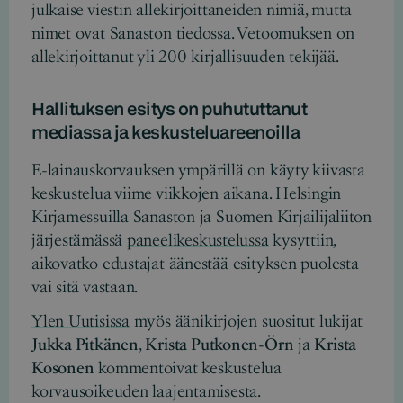
julkaise viestin allekirjoittaneiden nimiä, mutta
nimet ovat Sanaston tiedossa. Vetoomuksen on
allekirjoittanut yli 200 kirjallisuuden tekijää.
Hallituksen esitys on puhututtanut
mediassa ja keskusteluareenoilla
E-lainauskorvauksen ympärillä on käyty kiivasta
keskustelua viime viikkojen aikana. Helsingin
Kirjamessuilla Sanaston ja Suomen Kirjailijaliiton
järjestämässä
paneelikeskustelussa
kysyttiin,
aikovatko edustajat äänestää esityksen puolesta
vai sitä vastaan.
Ylen Uutisissa
myös äänikirjojen suositut lukijat
Jukka Pitkänen
,
Krista Putkonen-Örn
ja
Krista
Kosonen
kommentoivat keskustelua
korvausoikeuden laajentamisesta.