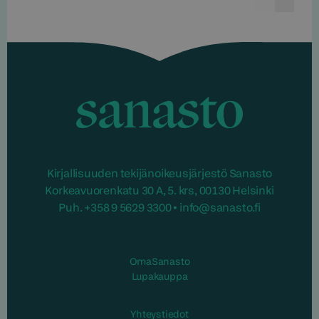
Edelline
Seur
Sanasto
Kirjallisuuden tekijänoikeusjärjestö Sanasto
Korkeavuorenkatu 30 A, 5. krs, 00130 Helsinki
Puh. +358 9 5629 3300 • info@sanasto.fi
OmaSanasto
Lupakauppa
Yhteystiedot