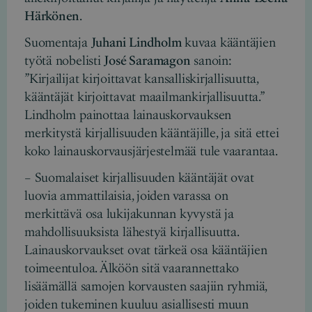
Härkönen
.
Suomentaja
Juhani Lindholm
kuvaa kääntäjien
työtä nobelisti
José Saramagon
sanoin:
”Kirjailijat kirjoittavat kansalliskirjallisuutta,
kääntäjät kirjoittavat maailmankirjallisuutta.”
Lindholm painottaa lainauskorvauksen
merkitystä kirjallisuuden kääntäjille, ja sitä ettei
koko lainauskorvausjärjestelmää tule vaarantaa.
– Suomalaiset kirjallisuuden kääntäjät ovat
luovia ammattilaisia, joiden varassa on
merkittävä osa lukijakunnan kyvystä ja
mahdollisuuksista lähestyä kirjallisuutta.
Lainauskorvaukset ovat tärkeä osa kääntäjien
toimeentuloa. Älköön sitä vaarannettako
lisäämällä samojen korvausten saajiin ryhmiä,
joiden tukeminen kuuluu asiallisesti muun