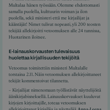
Multalaa hänen työssään. Olemme ehdottomasti
samalla puolella, kulttuurin voiman ja ilon
puolella, sekä ministeri että me kirjailijat ja
kääntäjät! Nimet tulivat nopeasti, yli 200 teosten
tekijää allekirjoitti vetoomuksen alle 24 tunnissa,
Huotarinen iloitsee.
E-lainauskorvausten tulevaisuus
huolettaa kirjallisuuden tekijöitä
Vetoomus toimitettiin ministeri Multalalle
torstaina 2.11. Näin vetoomuksen allekirjoittaneet
tekijät kommentoivat tilannetta.
– Kirjailijat nimenomaan työllistävät näyttelijöitä
äänikirjabisneksellä. Lainauskorvaukset kuuluvat
kirjojen kirjoittajille, toteaa vetoomuksen
allekirjoittanut kirjailija ja näyttelijä
Anna-Leena