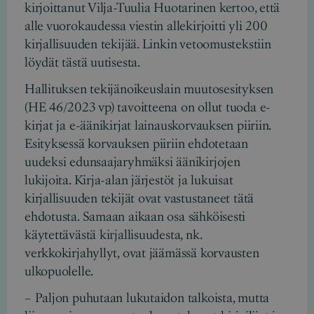
kirjoittanut Vilja-Tuulia Huotarinen kertoo, että
alle vuorokaudessa viestin allekirjoitti yli 200
kirjallisuuden tekijää. Linkin vetoomustekstiin
löydät tästä uutisesta.
Hallituksen tekijänoikeuslain muutosesityksen
(HE 46/2023 vp) tavoitteena on ollut tuoda e-
kirjat ja e-äänikirjat lainauskorvauksen piiriin.
Esityksessä korvauksen piiriin ehdotetaan
uudeksi edunsaajaryhmäksi äänikirjojen
lukijoita. Kirja-alan järjestöt ja lukuisat
kirjallisuuden tekijät ovat vastustaneet tätä
ehdotusta. Samaan aikaan osa sähköisesti
käytettävästä kirjallisuudesta, nk.
verkkokirjahyllyt, ovat jäämässä korvausten
ulkopuolelle.
– Paljon puhutaan lukutaidon talkoista, mutta