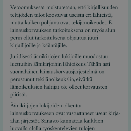
Vetoomuksessa muistutetaan, että kirjallisuuden
tekijöiden tulot koostuvat useista eri lähteistä,
mutta kaiken pohjana ovat tekijänoikeudet. E-
lainauskorvauksen tarkoituksena on myös alun
perin ollut tarkoituksena ohjautua juuri
kirjailijoille ja kääntäjille.
Juridisesti äänikirjojen lukijoille muodostuu
luettuihin äänikirjoihin lähioikeus. Tähän asti
suomalainen lainauskorvausjärjestelmä on
perustunut tekijänoikeuksiin, eivätkä
lähioikeuksien haltijat ole olleet korvausten
piirissä.
Äänikirjojen lukijoiden oikeutta
lainauskorvaukseen ovat vastustaneet useat kirja-
alan järjestöt. Sanasto kannattaa kaikkien
luovalla alalla työskentelevien tulojen