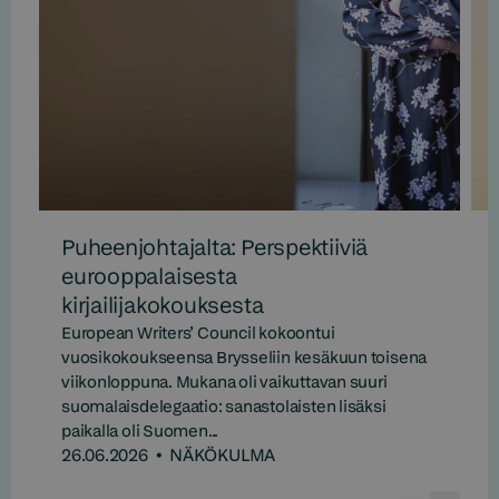
Puheenjohtajalta: Perspektiiviä
eurooppalaisesta
kirjailijakokouksesta
European Writers’ Council kokoontui
vuosikokoukseensa Brysseliin kesäkuun toisena
viikonloppuna. Mukana oli vaikuttavan suuri
suomalaisdelegaatio: sanastolaisten lisäksi
paikalla oli Suomen...
26.06.2026
•
NÄKÖKULMA