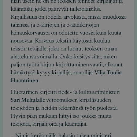
liian usein ne on ne teoksen tehneet kirjailijat ja
kääntäjät, jotka päätyvät talkoolaisiksi.
Kirjallisuus on todella arvokasta, missä muodossa
tahansa, ja e-kirjojen ja e-äänikirjojen
lainauskorvausta on odotettu vuosia kuin kuuta
nousevaa. Korvaus tekstin käytöstä kuuluu
tekstin tekijälle, joka on luonut teoksen oman
ajattelunsa voimalla. Onko käsitys siitä, miten
paljon työtä kirjan kirjoittaminen vaatii, alkanut
hämärtyä? kysyy kirjailija, runoilija
Vilja-Tuulia
Huotarinen
.
Huotarinen kirjoitti tiede- ja kulttuuriministeri
Sari Multalalle
vetoomuksen kirjallisuuden
tekijöiden ja heidän tekemänsä työn puolesta.
Hyvin pian mukaan liittyi iso joukko muita
tekijöitä, kirjailijoita ja kääntäjiä.
– Nimiä keräämällä halusin tukea ministeri