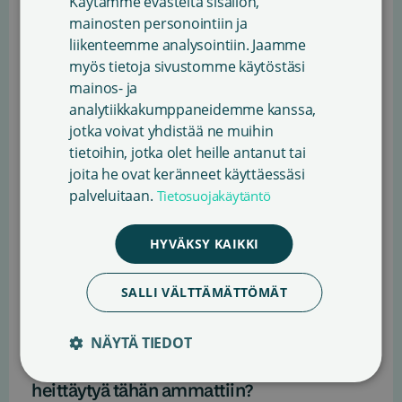
Käytämme evästeitä sisällön,
ENGLISH
jälkeen seuraa luovan kirjoittamisen vaihe.
mainosten personointiin ja
Kirjoittamisessani kielen tuottaminen on siis
liikenteemme analysointiin. Jaamme
SWEDISH
prosessinakin eri kuin varsinaisten ajatusten
myös tietoja sivustomme käytöstäsi
kokoaminen, Heikkilä sanoo.
mainos- ja
analytiikkakumppaneidemme kanssa,
Kirjallisessa työssä oman äänen löytäminen
jotka voivat yhdistää ne muihin
onkin osa-alue, joka vaatii Heikkilän mielestä
tietoihin, jotka olet heille antanut tai
eniten aikaa. Hän kokee esimerkiksi tietokirjan
joita he ovat keränneet käyttäessäsi
jäävän vain katsaukseksi, jos kirjailijan oma ääni
palveluitaan.
Tietosuojakäytäntö
ei näy tekstissä.
HYVÄKSY KAIKKI
– Kirjallisuuden voima on juuri kielessä ja
kirjoittajan omassa äänessä sen ohella, että on
jotakin sanottavaa.
SALLI VÄLTTÄMÄTTÖMÄT
NÄYTÄ TIEDOT
Kirjailijan työhön liittyy paljon
epävarmuustekijöitä – uskallanko
heittäytyä tähän ammattiin?