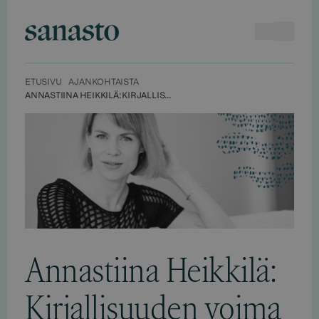
Hyppää
sisältöön
Haku
Avaa va
Sanasto
ETUSIVU
AJANKOHTAISTA
ANNASTIINA HEIKKILÄ: KIRJALLISUUDEN VOIMA PIILEE KIRJOITTAJAN ÄÄNESSÄ
Annastiina Heikkilä:
Kirjallisuuden voima