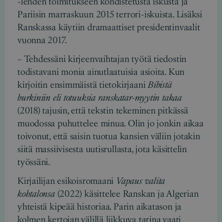
-lehden toimitukseen kohdistetusta iskusta ja
Pariisin marraskuun 2015 terrori-iskuista. Lisäksi
Ranskassa käytiin dramaattiset presidentinvaalit
vuonna 2017.
– Tehdessäni kirjeenvaihtajan työtä tiedostin
todistavani monia ainutlaatuisia asioita. Kun
kirjoitin ensimmäistä tietokirjaani
Bibistä
burkiniin eli totuuksia ranskatar-myytin takaa
(2018) tajusin, että tekstin tekeminen pitkässä
muodossa puhuttelee minua. Olin jo jonkin aikaa
toivonut, että saisin tuotua kansien väliin jotakin
siitä massiivisesta uutisrullasta, jota käsittelin
työssäni.
Kirjailijan esikoisromaani
Vapaus valita
kohtalonsa
(2022) käsittelee Ranskan ja Algerian
yhteistä kipeää historiaa. Parin aikatason ja
kolmen kertojan välillä liikkuva tarina vaati