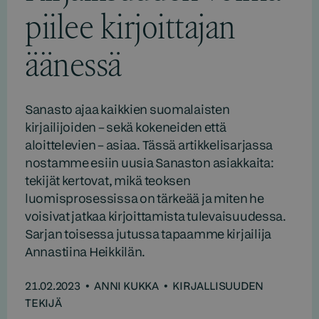
piilee kirjoittajan
äänessä
Sanasto ajaa kaikkien suomalaisten
kirjailijoiden – sekä kokeneiden että
aloittelevien – asiaa. Tässä artikkelisarjassa
nostamme esiin uusia Sanaston asiakkaita:
tekijät kertovat, mikä teoksen
luomisprosessissa on tärkeää ja miten he
voisivat jatkaa kirjoittamista tulevaisuudessa.
Sarjan toisessa jutussa tapaamme kirjailija
Annastiina Heikkilän.
21.02.2023
•
ANNI KUKKA
•
KIRJALLISUUDEN
TEKIJÄ