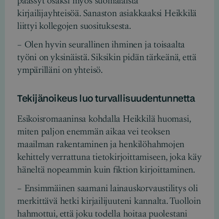
päässyt osaksi myös suomalaista
kirjailijayhteisöä. Sanaston asiakkaaksi Heikkilä
liittyi kollegojen suosituksesta.
– Olen hyvin seurallinen ihminen ja toisaalta
työni on yksinäistä. Siksikin pidän tärkeänä, että
ympärilläni on yhteisö.
Tekijänoikeus luo turvallisuudentunnetta
Esikoisromaaninsa kohdalla Heikkilä huomasi,
miten paljon enemmän aikaa vei teoksen
maailman rakentaminen ja henkilöhahmojen
kehittely verrattuna tietokirjoittamiseen, joka käy
häneltä nopeammin kuin fiktion kirjoittaminen.
– Ensimmäinen saamani lainauskorvaustilitys oli
merkittävä hetki kirjailijuuteni kannalta. Tuolloin
hahmottui, että joku todella hoitaa puolestani