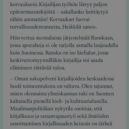
korvaukseni. Kirjailijan työhön liittyy paljon
epävarmuustekijöitä – uskallanko heittäytyä
tähän ammattiin? Korvaukset luovat
turvallisuudentunnetta, Heikkilä sanoo.
Hän vertaa suomalaista järjestelmää Ranskaan,
jossa apurahoja ei ole tarjolla samalla laajuudella
kuin Suomessa. Ranska on iso kielialue, jossa
keskivertomyynnilläkin kirjailija voi saada
elämiseen riittävää tuloa.
– Oman sukupolveni kirjailijoiden keskuudessa
huoli toimeentulosta on valtava. Olen tajunnut,
miten olennaista yhteiskunnan tuki on Suomen
kaltaisella pienellä kieli- ja kulttuurialueella.
Maailmanpolitiikan nykytila osoittaa, että
kirjallisuus ja sananvapaustyö sekä ilmiöiden
sanoittaminen kirjallisuuden keinoin on tärkeä