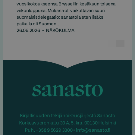
vuosikokoukseensa Brysseliin kesäkuun toisena
viikonloppuna. Mukana oli vaikuttavan suuri
suomalaisdelegaatio: sanastolaisten lisäksi
paikalla oli Suomen...
26.06.2026
•
NÄKÖKULMA
Edelline
Seur
Sanasto
Kirjallisuuden tekijänoikeusjärjestö Sanasto
Korkeavuorenkatu 30 A, 5. krs, 00130 Helsinki
Puh. +358 9 5629 3300 • info@sanasto.fi