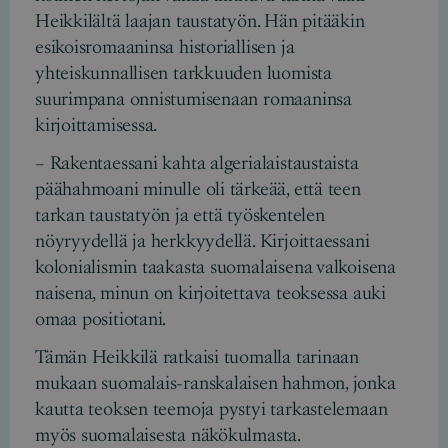
Heikkilältä laajan taustatyön. Hän pitääkin
esikoisromaaninsa historiallisen ja
yhteiskunnallisen tarkkuuden luomista
suurimpana onnistumisenaan romaaninsa
kirjoittamisessa.
– Rakentaessani kahta algerialaistaustaista
päähahmoani minulle oli tärkeää, että teen
tarkan taustatyön ja että työskentelen
nöyryydellä ja herkkyydellä. Kirjoittaessani
kolonialismin taakasta suomalaisena valkoisena
naisena, minun on kirjoitettava teoksessa auki
omaa positiotani.
Tämän Heikkilä ratkaisi tuomalla tarinaan
mukaan suomalais-ranskalaisen hahmon, jonka
kautta teoksen teemoja pystyi tarkastelemaan
myös suomalaisesta näkökulmasta.