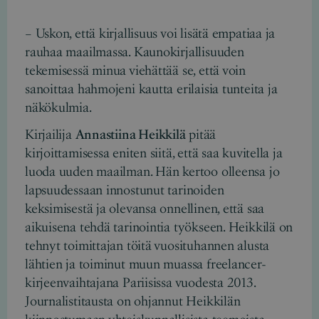
– Uskon, että kirjallisuus voi lisätä empatiaa ja
rauhaa maailmassa. Kaunokirjallisuuden
tekemisessä minua viehättää se, että voin
sanoittaa hahmojeni kautta erilaisia tunteita ja
näkökulmia.
Kirjailija
Annastiina Heikkilä
pitää
kirjoittamisessa eniten siitä, että saa kuvitella ja
luoda uuden maailman. Hän kertoo olleensa jo
lapsuudessaan innostunut tarinoiden
keksimisestä ja olevansa onnellinen, että saa
aikuisena tehdä tarinointia työkseen. Heikkilä on
tehnyt toimittajan töitä vuosituhannen alusta
lähtien ja toiminut muun muassa freelancer-
kirjeenvaihtajana Pariisissa vuodesta 2013.
Journalistitausta on ohjannut Heikkilän