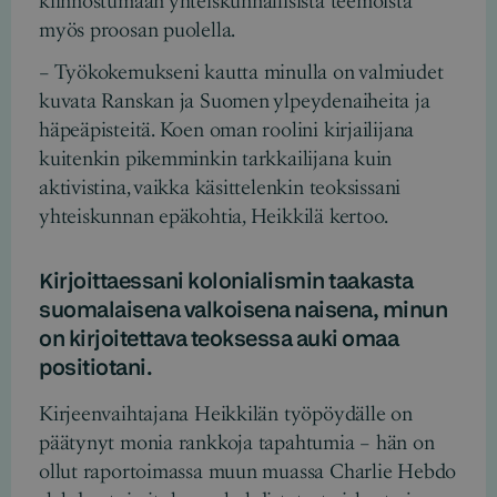
kiinnostumaan yhteiskunnallisista teemoista
myös proosan puolella.
– Työkokemukseni kautta minulla on valmiudet
kuvata Ranskan ja Suomen ylpeydenaiheita ja
häpeäpisteitä. Koen oman roolini kirjailijana
kuitenkin pikemminkin tarkkailijana kuin
aktivistina, vaikka käsittelenkin teoksissani
yhteiskunnan epäkohtia, Heikkilä kertoo.
Kirjoittaessani kolonialismin taakasta
suomalaisena valkoisena naisena, minun
on kirjoitettava teoksessa auki omaa
positiotani.
Kirjeenvaihtajana Heikkilän työpöydälle on
päätynyt monia rankkoja tapahtumia – hän on
ollut raportoimassa muun muassa Charlie Hebdo