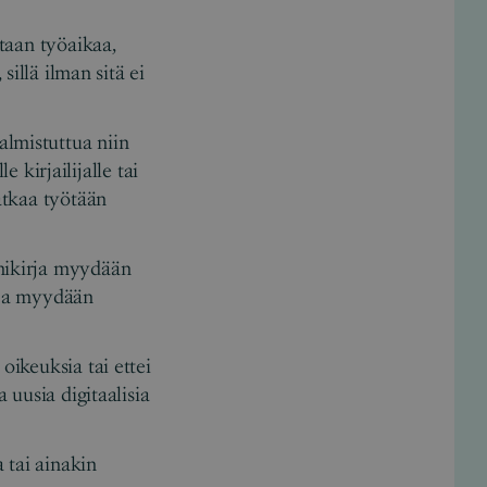
etaan työaikaa,
sillä ilman sitä ei
almistuttua niin
kirjailijalle tai
jatkaa työtään
änikirja myydään
joja myydään
oikeuksia tai ettei
 uusia digitaalisia
 tai ainakin