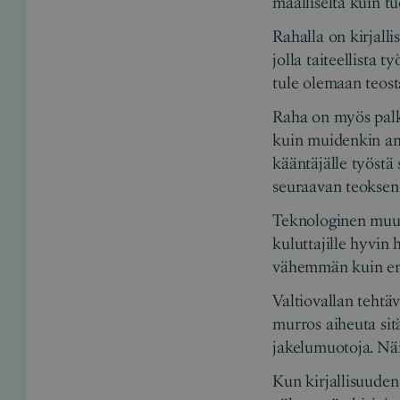
maalliselta kuin t
Rahalla on kirjalli
jolla taiteellista t
tule olemaan teost
Raha on myös palkk
kuin muidenkin amm
kääntäjälle työstä 
seuraavan teoksen 
Teknologinen muuto
kuluttajille hyvin 
vähemmän kuin e
Valtiovallan tehtäv
murros aiheuta sitä
jakelumuotoja. Näis
Kun kirjallisuuden