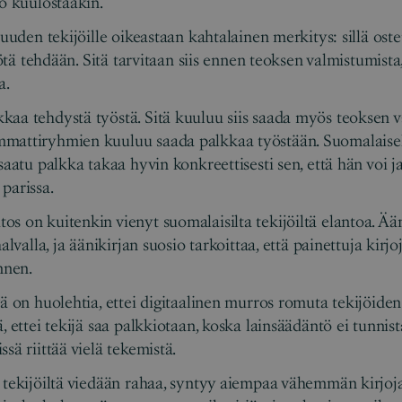
uo kuulostaakin.
suuden tekijöille oikeastaan kahtalainen merkitys: sillä ost
yötä tehdään. Sitä tarvitaan siis ennen teoksen valmistumista, 
a.
aa tehdystä työstä. Sitä kuuluu siis saada myös teoksen v
attiryhmien kuuluu saada palkkaa työstään. Suomalaiselle 
saatu palkka takaa hyvin konkreettisesti sen, että hän voi 
parissa.
s on kuitenkin vienyt suomalaisilta tekijöiltä elantoa. Ä
halvalla, ja äänikirjan suosio tarkoittaa, että painettuja kir
nnen.
ä on huolehtia, ettei digitaalinen murros romuta tekijöiden 
, ettei tekijä saa palkkiotaan, koska lainsäädäntö ei tunnista
sä riittää vielä tekemistä.
 tekijöiltä viedään rahaa, syntyy aiempaa vähemmän kirjoja