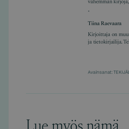
vähemmän kirjoja,
*
Tiina Raevaara
Kirjoittaja on muu
ja tietokirjailija.
Avainsanat:
TEKIJÄ
Lue myös nämä