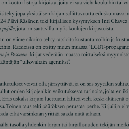
on koottu listoja kirjoista, joita ei saa vielä kouluihin tai v
telty jopa yksittäisen kirjan sallittavuutta eduskunnassa as
024
Päivi Räsänen
teki kirjallisen kysymyksen
Inti Chavez
 pojille
, jota on saatavilla myös koulujen kirjastoista.
an on viime aikoina tehty ratsioita kustantamoihin ja kus
eihin. Ratsioissa on etsitty muun muassa “LGBT-propaganda
ru ja Pesonen
-kirjat vedetään maassa toistaiseksi myynnistä, 
ääntäjän “ulkovaltain agentiksi”.
ikutukset voivat olla järisyttäviä, ja on siis syytäkin suhta
llut omien kirjojenikin vaikutuksesta tarinoita, joita en iki
a. Eräs uskalsi kirjani luettuaan lähteä vielä keski-ikäisenä
 Toinen taas teki päätöksen perustaa perhe. Kirjailija ei vo
ida eikä varsinkaan yrittää saada niitä aikaan.
llä tasolla yhdenkin kirjan tai kirjallisuuden tekijän merki