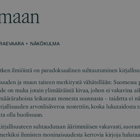
lmaan
 RAEVAARA
•
NÄKÖKULMA
ken ilmiöistä on paradoksaalinen suhtautuminen kirjallisu
isuuden ja muun taiteen merkitystä vähätellään: Suomessa 
de on muka jotain ylimääräistä kivaa, johon ei vakavina aik
 määrärahoista leikataan monesta suunnasta – taidetta ei n
rjallisuuden arvonlisäveroa nostettiin, koska lukutaidosta t
ta olla huolissaan.
a kirjallisuuteen suhtaudutaan äärimmäisen vakavasti, suoras
merkiksi ihmisten moninaisuudesta kertovia kirjoja halutaan 