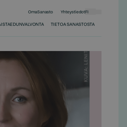
OmaSanasto
Yhteystiedot
FI
Haku
ISTA
EDUNVALVONTA
TIETOA SANASTOSTA