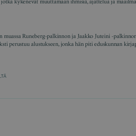
 jotka kykenevät muuttamaan ihmisiä, ajattelua ja maailma
n muassa Runeberg-palkinnon ja Jaakko Juteini -palkinnon 
 Teksti perustuu alustukseen, jonka hän piti eduskunnan kirjap
LTÄ