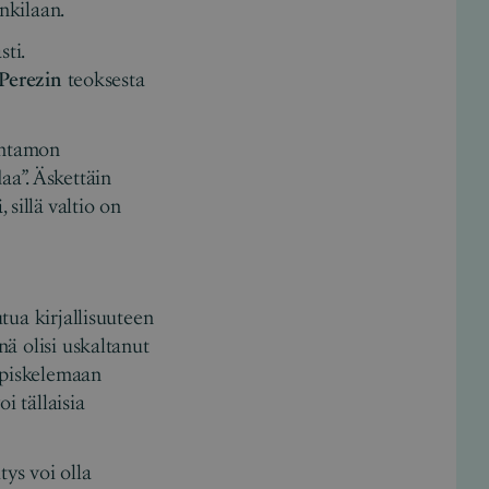
ankilaan.
ti.
 Perezin
teoksesta
tantamon
a”. Äskettäin
sillä valtio on
utua kirjallisuuteen
nä olisi uskaltanut
 opiskelemaan
i tällaisia
tys voi olla