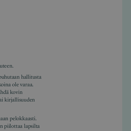
uteen.
puhutaan hallitusta
oina ole varaa.
ähdä kovin
ai kirjallisuuden
taan pelokkaasti.
piilottaa lapsilta