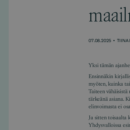
maai
07.08.2025
•
TIINA
Yksi tämän ajanhet
Ensinnäkin kirjall
myöten, kuinka tai
Taiteen vähäisistä
tärkeänä asiana. Ki
elinvoimasta ei osa
Ja sitten toisaalt
Yhdysvalloissa esi