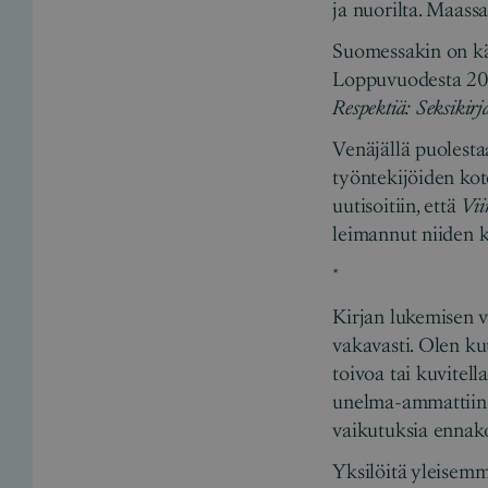
ja nuorilta. Maassa 
Suomessakin on käsi
Loppuvuodesta 2
Respektiä: Seksikirja
Venäjällä puolesta
työntekijöiden kot
uutisoitiin, että
Vii
leimannut niiden k
*
Kirjan lukemisen va
vakavasti. Olen kuu
toivoa tai kuvitell
unelma-ammattiinsa.
vaikutuksia ennako
Yksilöitä yleisemmä