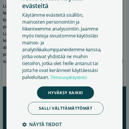
evästeitä
Luovat laineilla -verkostoitumistilaisuudessa 10.6.
FINNISH
keskusteltiin uunituoreesta luovan talouden
Käytämme evästeitä sisällön,
ENGLISH
kasvustrategiasta ja siitä, millaisin keinoin luovien alojen
mainosten personointiin ja
potentiaali saataisiin Suomessa paremmin käyttöön.
liikenteemme analysointiin. Jaamme
SWEDISH
Luovat laineilla -risteily järjestettiin tänä vuonna neljättä
myös tietoja sivustomme käytöstäsi
kertaa, myös Sanasto oli jälleen mukana. Noin 70 luovan
mainos- ja
alan tekijää ja järjestövaikuttajaa kokoontui yhdessä
analytiikkakumppaneidemme kanssa,
päättäjien kanssa pohtimaan, miten luovan alan talous
jotka voivat yhdistää ne muihin
saadaan kasvuun Suomessa. Luovat laineilla -risteilyllä […]
tietoihin, jotka olet heille antanut tai
joita he ovat keränneet käyttäessäsi
palveluitaan.
Tietosuojakäytäntö
HYVÄKSY KAIKKI
SALLI VÄLTTÄMÄTTÖMÄT
NÄYTÄ TIEDOT
Sanasto