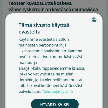
Teosten kuvaosuutta koskeva
vähennyskerroin on käytössä seuraavissa
kirjastoluokissa:
Tämä sivusto käyttää
KIRJALLISUUDEN
evästeitä
FINNISH
TEKIJÄN OSUUS
KIRJASTOLUOKKA
Käytämme evästeitä sisällön,
LAINAKOHTAISESTA
ENGLISH
mainosten personointiin ja
KORVAUKSESTA
liikenteemme analysointiin. Jaamme
SWEDISH
40–49
85,2 %
myös tietoja sivustomme käytöstäsi
mainos- ja
55–59
87,2 %
analytiikkakumppaneidemme kanssa,
jotka voivat yhdistää ne muihin
62
86,6 %
tietoihin, jotka olet heille antanut tai
64–68
86,6 %
joita he ovat keränneet käyttäessäsi
palveluitaan.
Tietosuojakäytäntö
70
70,0 %
HYVÄKSY KAIKKI
77–79
84,6 %