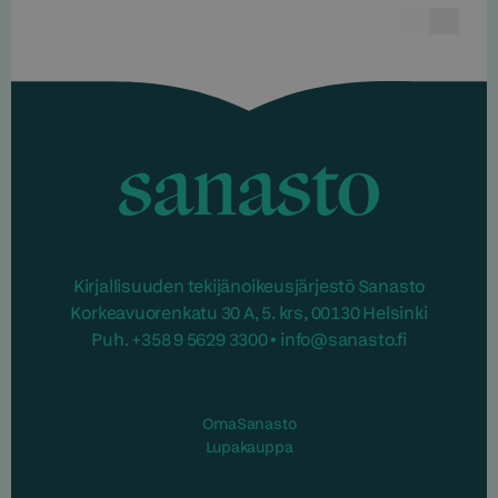
Edelline
Seur
Sanasto
Kirjallisuuden tekijänoikeusjärjestö Sanasto
Korkeavuorenkatu 30 A, 5. krs, 00130 Helsinki
Puh. +358 9 5629 3300 • info@sanasto.fi
OmaSanasto
Lupakauppa