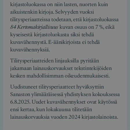
kirjastoluokassa on niin lasten, nuorten kuin
aikuistenkin kirjoja. Selvyyden vuoksi
tilitysperiaatteissa todetaan, että kirjastoluokassa
84 Kertomakirjallisuus
kuvan osuus on 7 %, eikä
kyseisestä kirjastoluokasta siksi tehdä
kuvavähennystä. E-äänikirjoista ei tehdä
kuvavähennyksiä.
Tilitysperiaatteiden linjauksilla pyritään
jakamaan lainauskorvaukset tekstintekijöiden
kesken mahdollisimman oikeudenmukaisesti.
Uudistuneet tilitysperiaatteet hyväksyttiin
Sanaston ylimääräisessä yhdistyksen kokouksessa
6.8.2025. Uudet kuvavähennykset ovat käytössä
ensi kertaa, kun lokakuussa tilitetään
lainauskorvauksia vuoden 2024 kirjastolainoista.