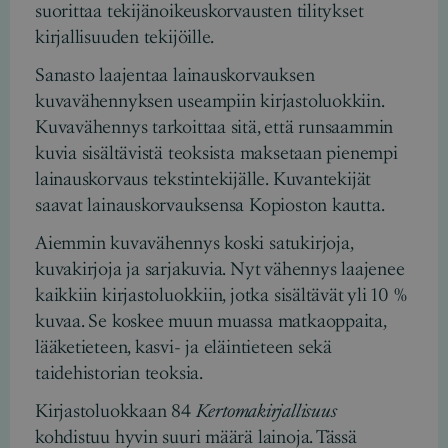
suorittaa tekijänoikeuskorvausten tilitykset
kirjallisuuden tekijöille.
Sanasto laajentaa lainauskorvauksen
kuvavähennyksen useampiin kirjastoluokkiin.
Kuvavähennys tarkoittaa sitä, että runsaammin
kuvia sisältävistä teoksista maksetaan pienempi
lainauskorvaus tekstintekijälle. Kuvantekijät
saavat lainauskorvauksensa Kopioston kautta.
Aiemmin kuvavähennys koski satukirjoja,
kuvakirjoja ja sarjakuvia. Nyt vähennys laajenee
kaikkiin kirjastoluokkiin, jotka sisältävät yli 10 %
kuvaa. Se koskee muun muassa matkaoppaita,
lääketieteen, kasvi- ja eläintieteen sekä
taidehistorian teoksia.
Kirjastoluokkaan 84
Kertomakirjallisuus
kohdistuu hyvin suuri määrä lainoja. Tässä