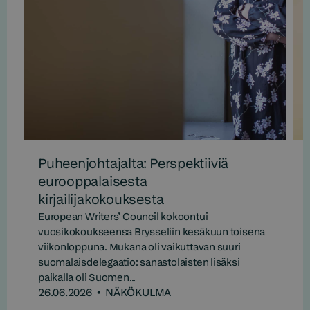
Puheenjohtajalta: Perspektiiviä
eurooppalaisesta
kirjailijakokouksesta
European Writers’ Council kokoontui
vuosikokoukseensa Brysseliin kesäkuun toisena
viikonloppuna. Mukana oli vaikuttavan suuri
suomalaisdelegaatio: sanastolaisten lisäksi
paikalla oli Suomen...
26.06.2026
•
NÄKÖKULMA