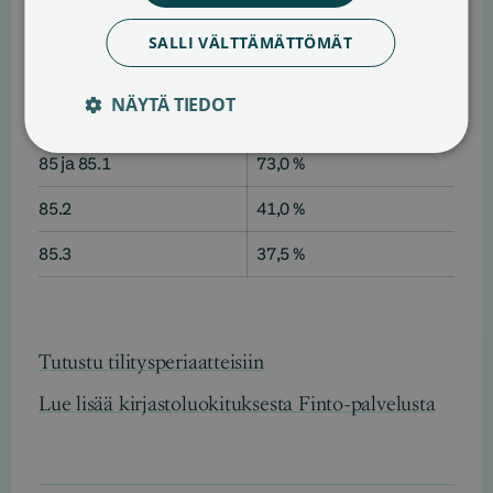
80
70,0 %
SALLI VÄLTTÄMÄTTÖMÄT
81
60,0 %
NÄYTÄ TIEDOT
82
80,0 %
85 ja 85.1
73,0 %
85.2
41,0 %
85.3
37,5 %
Tutustu tilitysperiaatteisiin
Lue lisää kirjastoluokituksesta Finto-palvelusta