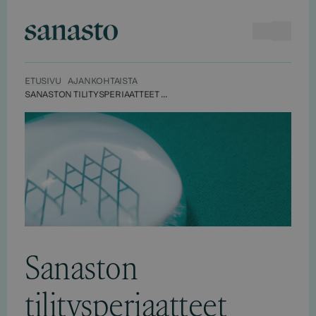
Hyppää
sisältöön
Haku
Avaa va
Sanasto
ETUSIVU
AJANKOHTAISTA
SANASTON TILITYSPERIAATTEET UUDISTUVAT: KUVAVÄHENNYS KOSKEE JATKOSSA USEAMPIA KIRJASTOLUOKKIA
Sanaston
tilitysperiaatteet