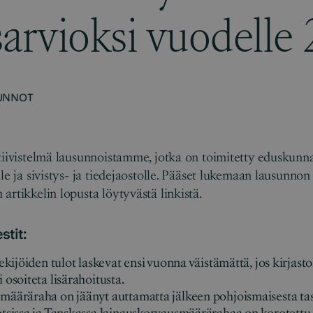
sarvioksi vuodelle
UNNOT
tiivistelmä lausunnoistamme, jotka on toimitetty eduskunn
le ja sivistys- ja tiedejaostolle. Pääset lukemaan lausunnon
artikkelin lopusta löytyvästä linkistä.
stit:
ekijöiden tulot laskevat ensi vuonna väistämättä, jos kirjas
osoiteta lisärahoitusta.
ääräraha on jäänyt auttamatta jälkeen pohjoismaisesta taso