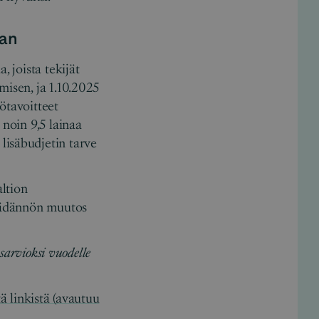
aan
, joista tekijät
misen, ja 1.10.2025
tötavoitteet
 noin 9,5 lainaa
lisäbudjetin tarve
ltion
säädännön muutos
sarvioksi vuodelle
tä linkistä (avautuu