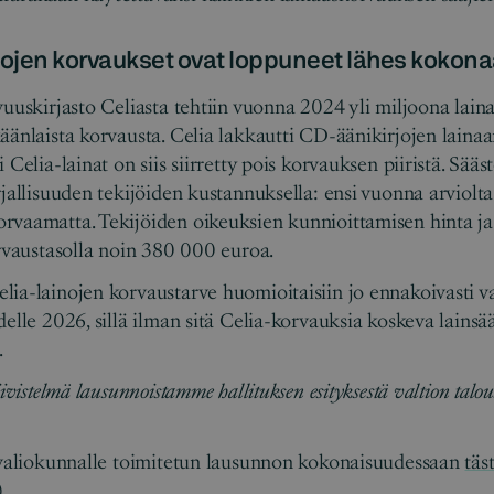
rjojen korvaukset ovat loppuneet lähes kokon
uuskirjasto Celiasta tehtiin vuonna 2024 yli miljoona lainaa
äänlaista korvausta. Celia lakkautti CD-äänikirjojen lainaa
 Celia-lainat on siis siirretty pois korvauksen piiristä. Sääs
jallisuuden tekijöiden kustannuksella: ensi vuonna arviolta
vaamatta. Tekijöiden oikeuksien kunnioittamisen hinta ja 
orvaustasolla noin 380 000 euroa.
ia-lainojen korvaustarve huomioitaisiin jo ennakoivasti va
delle 2026, sillä ilman sitä Celia-korvauksia koskeva lain
.
ivistelmä lausunnoistamme hallituksen esityksestä valtion talou
ysvaliokunnalle toimitetun lausunnon kokonaisuudessaan
täs
)
.