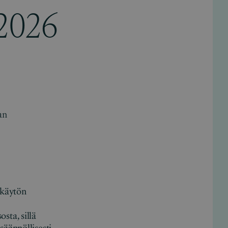
 2026
an
tokäytön
sta, sillä