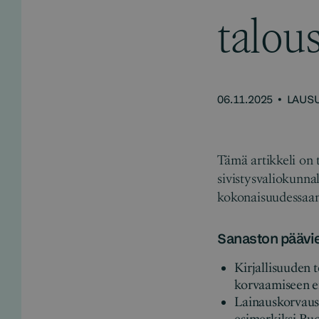
talou
06.11.2025
•
LAUS
Tämä artikkeli on 
sivistysvaliokunnal
kokonaisuudessaan 
Sanaston päävie
Kirjallisuuden t
korvaamiseen ei 
Lainauskorvausm