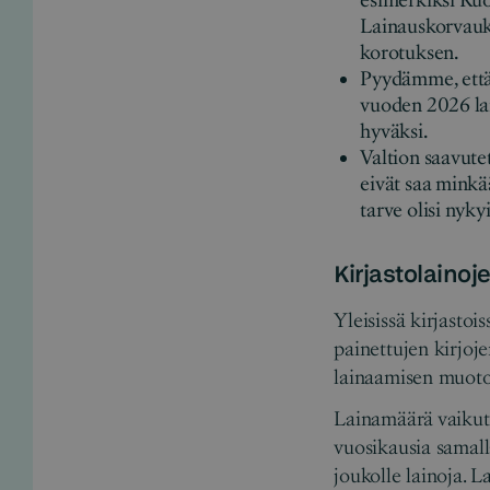
esimerkiksi Ruo
Lainauskorvauks
korotuksen.
Pyydämme, että
vuoden 2026 la
hyväksi.
Valtion saavutet
eivät saa minkä
tarve olisi nyk
Kirjastolainoj
Yleisissä kirjastoi
painettujen kirjoje
lainaamisen muoto
Lainamäärä vaikutt
vuosikausia samal
joukolle lainoja. 