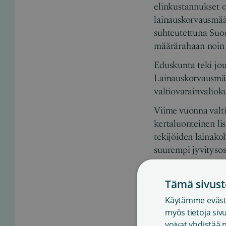
elinkustannukset o
lainauskorvausmäär
suhteutettuna Suo
määrärahaan noin 
Eduskunta teki jo
Lainauskorvausmäär
valtiovarainvaliok
Viime vuonna valt
kertaluonteinen li
tekijöiden lainako
suurempi jyvitysos
korvausta.
Pyydämme, että la
Tämä sivust
vuodelle 2026, ja 
Käytämme eväste
myös tietoja si
E-lainauskorv
voivat yhdistää n