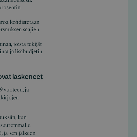
äännöllisesti.
prosentin
uroa kohdistetaan
rvauksen saajien
naa, joista tekijät
nta ja lisäbudjetin
ovat laskeneet
9 vuoteen, ja
ikirjojen
auksiin, kun
ä suuremmalle
 ja sen jälkeen