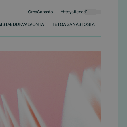
OmaSanasto
Yhteystiedot
FI
Haku
ISTA
EDUNVALVONTA
TIETOA SANASTOSTA