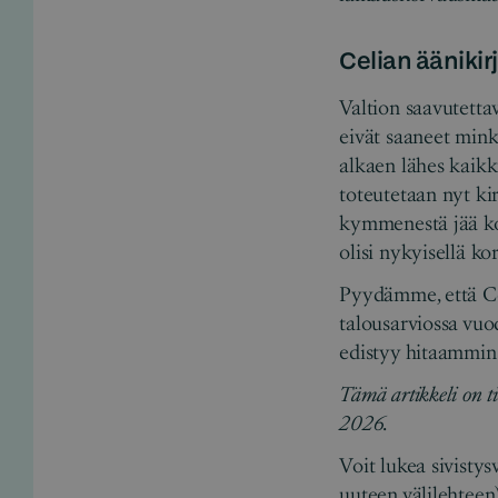
Celian ääniki
Valtion saavutettav
eivät saaneet mink
alkaen lähes kaikki
toteutetaan nyt kir
kymmenestä jää kor
olisi nykyisellä k
Pyydämme, että Cel
talousarviossa vuo
edistyy hitaammin
Tämä artikkeli on ti
2026.
Voit lukea sivist
uuteen välilehteen