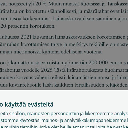
vat nousseet yli 20 %. Muun muassa Ruotsissa ja Tanskass
ärahaa on korotettu säännöllisesti, ja määrärahat ovat la
men tasoa korkeammat. Lainauskorvauksen saaminen ajan ta
20 prosentin korotuksen.
ulukuussa 2021 lausuman lainauskorvauksen korottamisen p
ärahan korottamisen tarve ja merkitys tekijöille on noste
unnan mietinnöissä kahtena edellisenä vuotena.
ion jakamattomista varoista myönnettiin 200 000 euron s
särahoitus vuodelle 2025. Tästä lisärahoituksesta huolimatta
htainen korvaus väheni reilusti: lainamäärien nousu ja lai
uus kuvantekijöille laski kaikkien kirjallisuuden tekijöiden
inauskorvausmäärärahan korotustarve huomioitaisiin valtio
o käyttää evästeitä
lainauskorvausmäärärahaa korotettaisiin.
itä sisällön, mainosten personointiin ja liikenteemme analys
vustomme käytöstäsi mainos- ja analytiikkakumppaneidemme k
aukseen osoitetun siirtomäärärahan uudelle
e muihin tietoihin, jotka olet heille antanut tai joita he ovat 