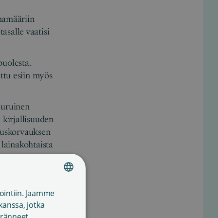
a
inamääriin
salle vaatisi
uolesta.
ttu esiin myös
uuruinen
 kirjallisuuden
nauskorvauksen
 lainakohtaista
n talousarviossa
ointiin. Jaamme
FINNISH
anssa, jotka
ENGLISH
en
keränneet