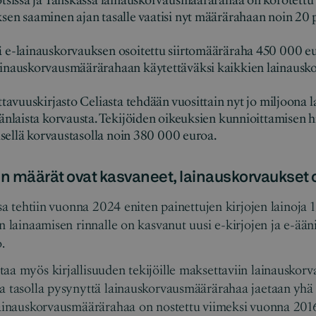
tsissa ja Tanskassa lainauskorvausmäärärahaa on korotettu s
en saaminen ajan tasalle vaatisi nyt määrärahaan noin 20 
 e-lainauskorvauksen osoitettu siirtomääräraha 450 000 e
inauskorvausmäärärahaan käytettäväksi kaikkien lainausko
tavuuskirjasto Celiasta tehdään vuosittain nyt jo miljoona lai
änlaista korvausta. Tekijöiden oikeuksien kunnioittamisen hi
yisellä korvaustasolla noin 380 000 euroa.
en määrät ovat kasvaneet, lainauskorvaukset 
ssa tehtiin vuonna 2024 eniten painettujen kirjojen lainoja 1
n lainaamisen rinnalle on kasvanut uusi e-kirjojen ja e-ään
.
aa myös kirjallisuuden tekijöille maksettaviin lainauskorv
la tasolla pysynyttä lainauskorvausmäärärahaa jaetaan yh
Lainauskorvausmäärärahaa on nostettu viimeksi vuonna 2016,