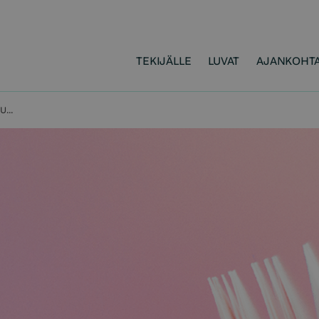
TEKIJÄLLE
LUVAT
AJANKOHTA
SANASTON LAUSUNNOT HALLITUKSEN ESITYKSESTÄ VALTION TALOUSARVIOKSI VUODELLE 2026