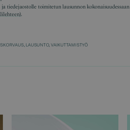
s- ja tiedejaostolle toimitetun lausunnon kokonaisuudessaa
lilehteen)
.
USKORVAUS
,
LAUSUNTO
,
VAIKUTTAMISTYÖ