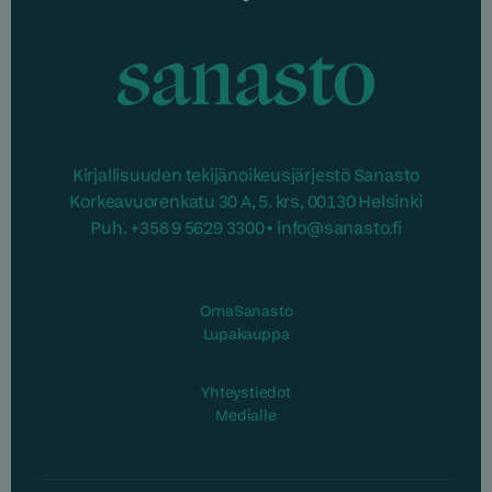
Sanasto
Kirjallisuuden tekijänoikeusjärjestö Sanasto
Korkeavuorenkatu 30 A, 5. krs, 00130 Helsinki
Puh. +358 9 5629 3300 • info@sanasto.fi
OmaSanasto
Lupakauppa
Yhteystiedot
Medialle