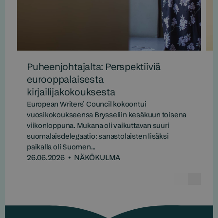
Puheenjohtajalta: Perspektiiviä
eurooppalaisesta
kirjailijakokouksesta
European Writers’ Council kokoontui
vuosikokoukseensa Brysseliin kesäkuun toisena
viikonloppuna. Mukana oli vaikuttavan suuri
suomalaisdelegaatio: sanastolaisten lisäksi
paikalla oli Suomen...
26.06.2026
•
NÄKÖKULMA
Edelline
Seur