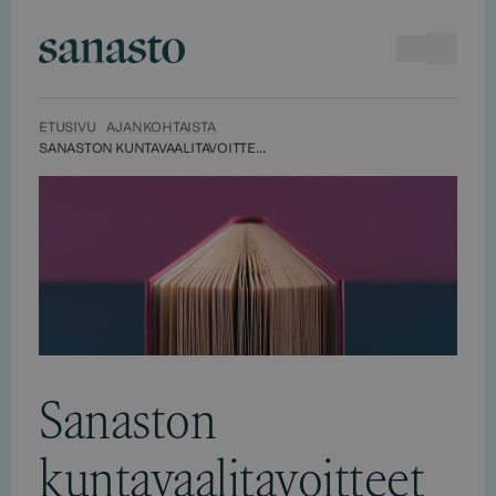
Hyppää
sisältöön
Haku
Avaa va
Sanasto
ETUSIVU
AJANKOHTAISTA
SANASTON KUNTAVAALITAVOITTEET
Sanaston
kuntavaalitavoitteet