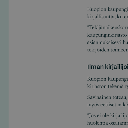
Kuopion kaupungink
kirjallisuutta, kut
”Tekijänoikeuskorv
kaupunginkirjasto o
asianmukaisesti han
tekijöiden toimeen
Ilman kirjailijo
Kuopion kaupungin
kirjaston tekemä 
Savinainen toteaa,
myös eettiset näk
”Jos ei ole kirjaili
huolehtia osaltamm