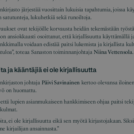
irjasto järjestää vuosittain lukuisia tapahtumia, joissa kä
en satutunteja, lukuhetkiä sekä runoiltoja.
aukset ovat tekijöille korvausta heidän tekemästään työst
n ansiokkaasti osoittanut, että kirjallisuutta käyttämällä j
kkimalla voidaan edistää paitsi lukemista ja kirjallista kul
tuloa”, toteaa Sanaston toiminnanjohtaja
Niina Vettensola
ita ja kääntäjiä ei ole kirjallisuutta
kirjaston johtaja
Päivi Savinainen
kertoo olevansa iloinen 
työ on huomattu.
 että lupien asianmukaiseen hankkimiseen ohjaa paitsi teki
ökulmat.
joita, ei ole kirjallisuutta eikä sen myötä kirjastojakaan. Sik
e kirjailijan ansainnasta.”