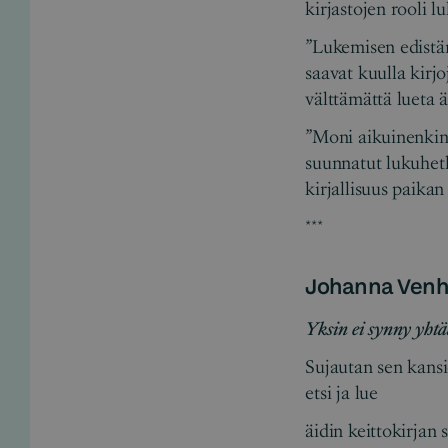
kirjastojen rooli 
”Lukemisen edistäm
saavat kuulla kirjo
välttämättä lueta 
”Moni aikuinenkin p
suunnatut lukuhetke
kirjallisuus paika
***
Johanna Venh
Yksin ei synny yht
Sujautan sen kansie
etsi ja lue
äidin keittokirjan 