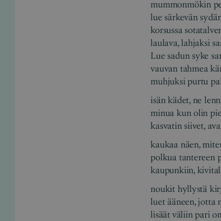
mummonmökin per
lue särkevän sydä
korsussa sotatalven
laulava, lahjaksi sa
Lue sadun syke san
vauvan tahmea k
muhjuksi purtu pah
isän kädet, ne lenn
minua kun olin pie
kasvatin siivet, ava
kaukaa näen, miten
polkua tantereen 
kaupunkiin, kivital
noukit hyllystä kir
luet ääneen, jotta
lisäät väliin pari 