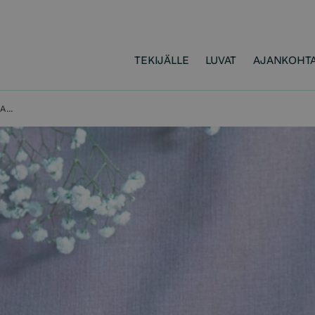
TEKIJÄLLE
LUVAT
AJANKOHTA
SANASTON ENSI KERTAA JAKAMA TEKIJÖIDEN TUNNUSTUS -PALKINTO KUOPION KAUPUNGINKIRJASTOLLE