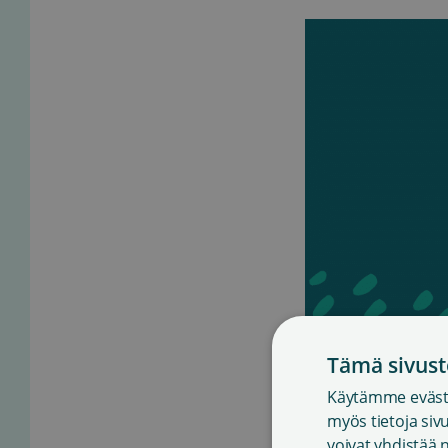
Tämä sivust
Käytämme eväste
myös tietoja si
voivat yhdistää n