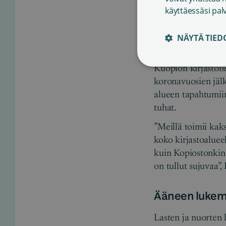
käyttäessäsi pal
NÄYTÄ TIED
Kuvassa kirjastoto
Kuopion kirjastois
koronavuosien jäl
alueen tapahtumiin 
tuhat.
”Meillä toimii kaks
koko kirjastoaluee
kuin Kopiostonkin 
on tullut sujuvaa”,
Ääneen lukem
Lasten ja nuorten 