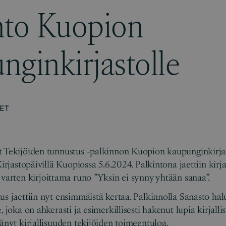
nto Kuopion
nginkirjastolle
ET
t Tekijöiden tunnustus -palkinnon Kuopion kaupunginkirja
Kirjastopäivillä Kuopiossa 5.6.2024. Palkintona jaettiin kirja
a varten kirjoittama runo ”Yksin ei synny yhtään sanaa”.
us jaettiin nyt ensimmäistä kertaa. Palkinnolla Sanasto ha
, joka on ahkerasti ja esimerkillisesti hakenut lupia kirjall
tänyt kirjallisuuden tekijöiden toimeentuloa.