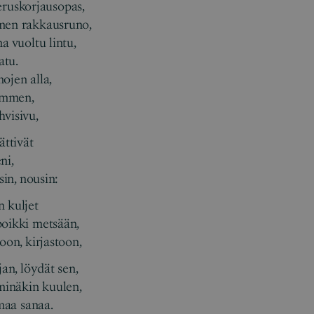
uskorjausopas,
men rakkausruno,
a vuoltu lintu,
atu.
ojen alla,
ämmen,
visivu,
ättivät
ni,
sin, nousin:
 kuljet
poikki metsään,
oon, kirjastoon,
jan, löydät sen,
 minäkin kuulen,
omaa sanaa.