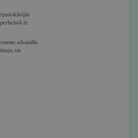
rjastokävijät
 perheissä ei
stomme aikuisille
ittuja, on