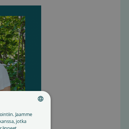
ointiin. Jaamme
FINNISH
anssa, jotka
ENGLISH
keränneet