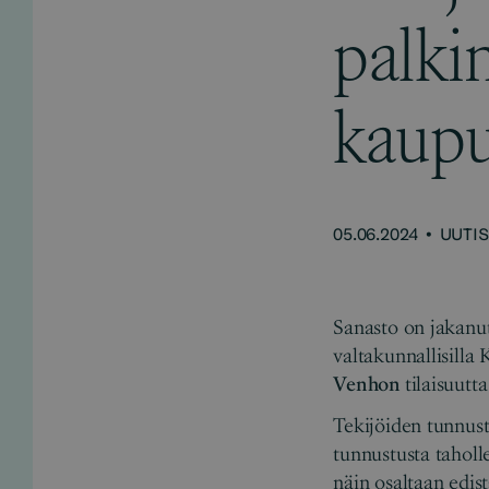
palki
kaupu
05.06.2024
•
UUTIS
Sanasto on jakanu
valtakunnallisilla 
Venhon
tilaisuutt
Tekijöiden tunnust
tunnustusta taholle
näin osaltaan edis