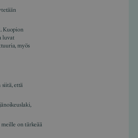
ytetään
ä. Kuopion
a luvat
ttuuria, myös
.
siitä, että
jänoikeuslaki,
si meille on tärkeää