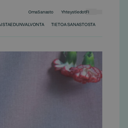
OmaSanasto
Yhteystiedot
FI
Haku
ISTA
EDUNVALVONTA
TIETOA SANASTOSTA