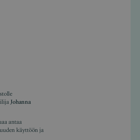
stolle
ilija
Johanna
luaa antaa
isuuden käyttöön ja