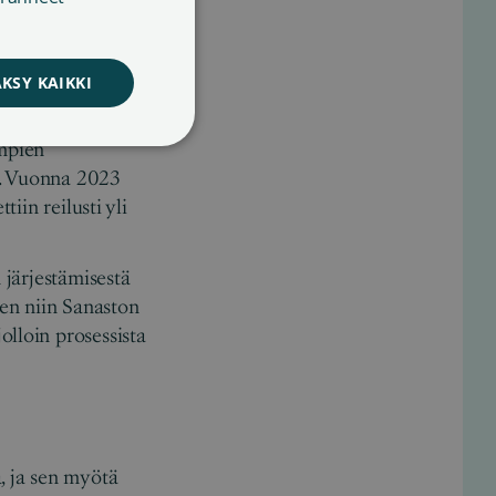
SWEDISH
KSY KAIKKI
empien
n. Vuonna 2023
iin reilusti yli
 järjestämisestä
sen niin Sanaston
olloin prosessista
, ja sen myötä