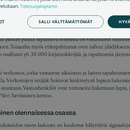
veluitaan.
Tietosuojakäytäntö
OT
SALLI VÄLTTÄMÄTTÖMÄT
HYVÄ
imenjohtaja Päivi Savinainen.
sa paikan päällä tapahtuva toiminta on vilkastunut hiljais
keen. Toisaalta myös etätapahtumat ovat tulleet jäädäksee
osallistui yli 30 000 kirjastokävijää, ja tapahtumia järjestett
i verkostoa, jotka vastaavat aikuisten ja lasten tapahtumien
lla. Verkostojen vetäjät hoitavat keskitetysti lupien hakemi
suuntaan. Vastuuhenkilöt ovat tottuneita hakemaan lupia, j
 Päivi Savinainen kertoo.
inen olennaisessa osassa
lukutaidon tason laskusta on kuulunut hälyttäviä signaaleja