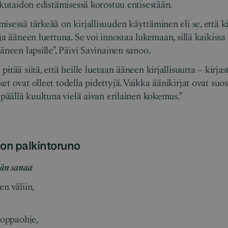
lukutaidon edistämisessä korostuu entisestään.
isessä tärkeää on kirjallisuuden käyttäminen eli se, että ki
ja ääneen luettuna. Se voi innostaa lukemaan, sillä kaikissa
ääneen lapsille”, Päivi Savinainen sanoo.
itää siitä, että heille luetaan ääneen kirjallisuutta – kirja
t ovat olleet todella pidettyjä. Vaikka äänikirjat ovat suos
n päällä kuultuna vielä aivan erilainen kokemus.”
on palkintoruno
ään sanaa
n väliin,
soppaohje,