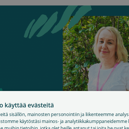
o käyttää evästeitä
itä sisällön, mainosten personointiin ja liikenteemme analys
vustomme käytöstäsi mainos- ja analytiikkakumppaneidemme k
e muihin tietoihin, jotka olet heille antanut tai joita he ovat 