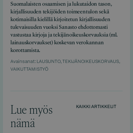
Suomalaisten osaamisen ja lukutaidon tason,
kirjallisuuden tekijöiden toimeentulon sekä
kotimaisilla kielillä kirjoitetun kirjallisuuden
tulevaisuuden vuoksi Sanasto ehdottomasti
vastustaa kirjoja ja tekijänoikeuskorvauksia (ml.
lainauskorvaukset) koskevan verokannan
korottamista.
Avainsanat:
LAUSUNTO
,
TEKIJÄNOIKEUSKORVAUS
,
VAIKUTTAMISTYÖ
Lue myös
KAIKKI ARTIKKELIT
nämä