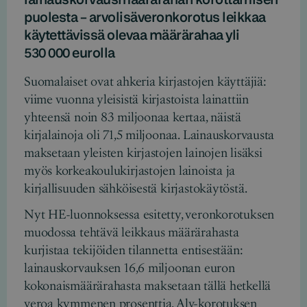
puolesta – arvolisäveronkorotus leikkaa
käytettävissä olevaa määrärahaa yli
530 000 eurolla
Suomalaiset ovat ahkeria kirjastojen käyttäjiä:
viime vuonna yleisistä kirjastoista lainattiin
yhteensä noin 83 miljoonaa kertaa, näistä
kirjalainoja oli 71,5 miljoonaa. Lainauskorvausta
maksetaan yleisten kirjastojen lainojen lisäksi
myös korkeakoulukirjastojen lainoista ja
kirjallisuuden sähköisestä kirjastokäytöstä.
Nyt HE-luonnoksessa esitetty, veronkorotuksen
muodossa tehtävä leikkaus määrärahasta
kurjistaa tekijöiden tilannetta entisestään:
lainauskorvauksen 16,6 miljoonan euron
kokonaismäärärahasta maksetaan tällä hetkellä
veroa kymmenen prosenttia. Alv-korotuksen