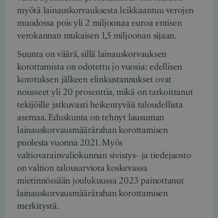
myötä lainauskorvauksesta leikkaantuu verojen
muodossa pois yli 2 miljoonaa euroa entisen
verokannan mukaisen 1,5 miljoonan sijaan.
Suunta on väärä, sillä lainauskorvauksen
korottamista on odotettu jo vuosia: edellisen
korotuksen jälkeen elinkustannukset ovat
nousseet yli 20 prosenttia, mikä on tarkoittanut
tekijöille jatkuvasti heikentyvää taloudellista
asemaa. Eduskunta on tehnyt lausuman
lainauskorvausmäärärahan korottamisen
puolesta vuonna 2021. Myös
valtiovarainvaliokunnan sivistys- ja tiedejaosto
on valtion talousarviota koskevassa
mietinnössään joulukuussa 2023 painottanut
lainauskorvausmäärärahan korottamisen
merkitystä.