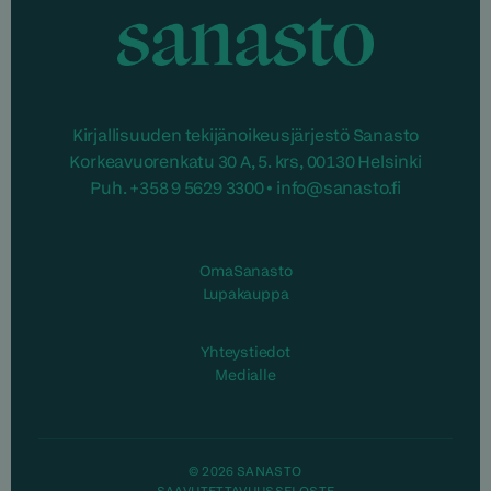
Sanasto
Kirjallisuuden tekijänoikeusjärjestö Sanasto
Korkeavuorenkatu 30 A, 5. krs, 00130 Helsinki
Puh. +358 9 5629 3300 • info@sanasto.fi
OmaSanasto
Lupakauppa
Yhteystiedot
Medialle
© 2026 SANASTO
SAAVUTETTAVUUSSELOSTE