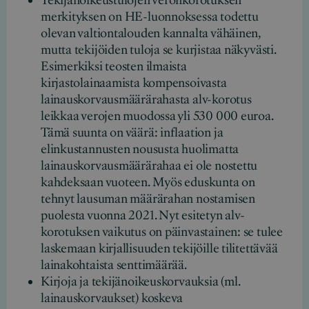
Tekijänoikeustulojen veronkorotuksen
merkityksen on HE-luonnoksessa todettu
olevan valtiontalouden kannalta vähäinen,
mutta tekijöiden tuloja se kurjistaa näkyvästi.
Esimerkiksi teosten ilmaista
kirjastolainaamista kompensoivasta
lainauskorvausmäärärahasta alv-korotus
leikkaa verojen muodossa yli 530 000 euroa.
Tämä suunta on väärä: inflaation ja
elinkustannusten noususta huolimatta
lainauskorvausmäärärahaa ei ole nostettu
kahdeksaan vuoteen. Myös eduskunta on
tehnyt lausuman määrärahan nostamisen
puolesta vuonna 2021. Nyt esitetyn alv-
korotuksen vaikutus on päinvastainen: se tulee
laskemaan kirjallisuuden tekijöille tilitettävää
lainakohtaista senttimäärää.
Kirjoja ja tekijänoikeuskorvauksia (ml.
lainauskorvaukset) koskeva