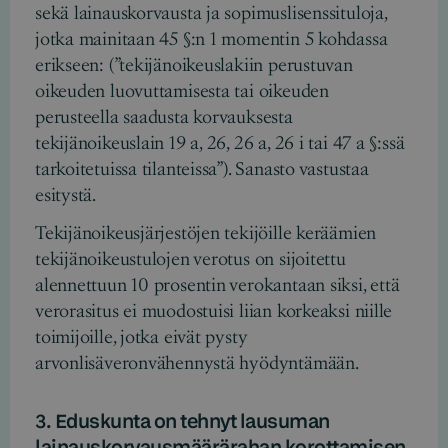
sekä lainauskorvausta ja sopimuslisenssituloja,
jotka mainitaan 45 §:n 1 momentin 5 kohdassa
erikseen: (”tekijänoikeuslakiin perustuvan
oikeuden luovuttamisesta tai oikeuden
perusteella saadusta korvauksesta
tekijänoikeuslain 19 a, 26, 26 a, 26 i tai 47 a §:ssä
tarkoitetuissa tilanteissa”). Sanasto vastustaa
esitystä.
Tekijänoikeusjärjestöjen tekijöille keräämien
tekijänoikeustulojen verotus on sijoitettu
alennettuun 10 prosentin verokantaan siksi, että
verorasitus ei muodostuisi liian korkeaksi niille
toimijoille, jotka eivät pysty
arvonlisäveronvähennystä hyödyntämään.
3. Eduskunta on tehnyt lausuman
lainauskorvausmäärärahan korottamisen