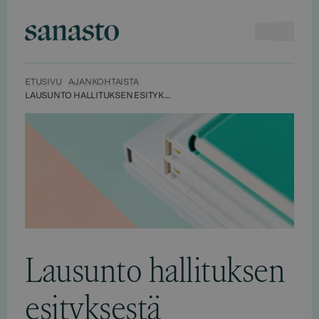
Hyppää
sisältöön
Haku
Avaa va
Sanasto
ETUSIVU
AJANKOHTAISTA
LAUSUNTO HALLITUKSEN ESITYKSESTÄ EDUSKUNNALLE ARVONLISÄVEROKANTOJEN MUUTTAMISTA KOSKEVAKSI LAINSÄÄDÄNNÖKSI
Lausunto hallituksen
esityksestä