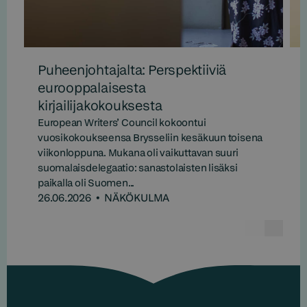
Puheenjohtajalta: Perspektiiviä
eurooppalaisesta
kirjailijakokouksesta
European Writers’ Council kokoontui
vuosikokoukseensa Brysseliin kesäkuun toisena
viikonloppuna. Mukana oli vaikuttavan suuri
suomalaisdelegaatio: sanastolaisten lisäksi
paikalla oli Suomen...
26.06.2026
•
NÄKÖKULMA
Edelline
Seur