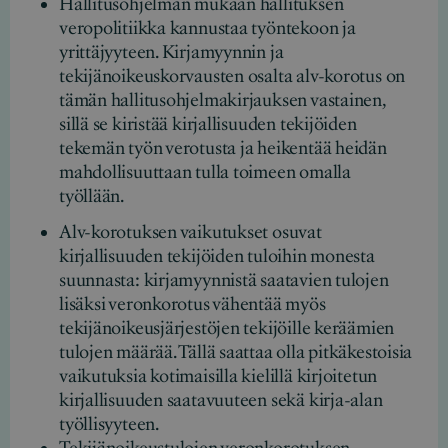
Hallitusohjelman mukaan hallituksen
veropolitiikka kannustaa työntekoon ja
yrittäjyyteen. Kirjamyynnin ja
tekijänoikeuskorvausten osalta alv-korotus on
tämän hallitusohjelmakirjauksen vastainen,
sillä se kiristää kirjallisuuden tekijöiden
tekemän työn verotusta ja heikentää heidän
mahdollisuuttaan tulla toimeen omalla
työllään.
Alv-korotuksen vaikutukset osuvat
kirjallisuuden tekijöiden tuloihin monesta
suunnasta: kirjamyynnistä saatavien tulojen
lisäksi veronkorotus vähentää myös
tekijänoikeusjärjestöjen tekijöille keräämien
tulojen määrää. Tällä saattaa olla pitkäkestoisia
vaikutuksia kotimaisilla kielillä kirjoitetun
kirjallisuuden saatavuuteen sekä kirja-alan
työllisyyteen.