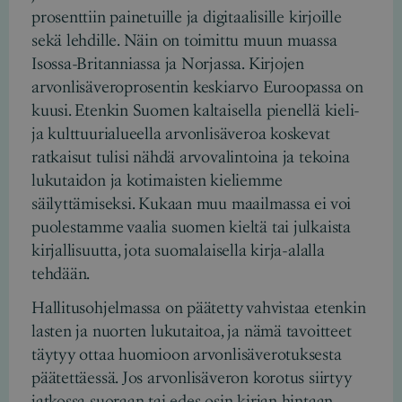
prosenttiin painetuille ja digitaalisille kirjoille
sekä lehdille. Näin on toimittu muun muassa
Isossa-Britanniassa ja Norjassa. Kirjojen
arvonlisäveroprosentin keskiarvo Euroopassa on
kuusi. Etenkin Suomen kaltaisella pienellä kieli-
ja kulttuurialueella arvonlisäveroa koskevat
ratkaisut tulisi nähdä arvovalintoina ja tekoina
lukutaidon ja kotimaisten kieliemme
säilyttämiseksi. Kukaan muu maailmassa ei voi
puolestamme vaalia suomen kieltä tai julkaista
kirjallisuutta, jota suomalaisella kirja-alalla
tehdään.
Hallitusohjelmassa on päätetty vahvistaa etenkin
lasten ja nuorten lukutaitoa, ja nämä tavoitteet
täytyy ottaa huomioon arvonlisäverotuksesta
päätettäessä. Jos arvonlisäveron korotus siirtyy
jatkossa suoraan tai edes osin kirjan hintaan