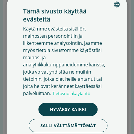
kirjastolainaamisesta maksettavaa
Tämä sivusto käyttää
lainauskorvausta ja tekijänoikeusjärjestöjen
evästeitä
kirjallisuuden käytöstä tekijöille keräämiä tuloja.
FINNISH
Käytämme evästeitä sisällön,
1) Kirjamyyntiä koskeva verotus:
Luonnoksessa
ENGLISH
mainosten personointiin ja
esitetään, että 85 §:n kohdan 7 mukaisesti
liikenteemme analysointiin. Jaamme
SWEDISH
fyysisellä alustalla oleviin tai sähköisesti
myös tietoja sivustomme käytöstäsi
luovutettaviin kirjoihin sovellettaisiin jatkossa 10
mainos- ja
prosentin alennetun verokannan sijaan 14
analytiikkakumppaneidemme kanssa,
prosentin alennettua verokantaa. Sanasto
jotka voivat yhdistää ne muihin
vastustaa esitystä.
tietoihin, jotka olet heille antanut tai
joita he ovat keränneet käyttäessäsi
Kirjamyyntiin kohdistuva arvonlisäveron korotus
palveluitaan.
Tietosuojakäytäntö
uhkaa etenkin painetun kirjan myyntiä ja
kivijalkakauppojen toimintaa ja siten myös
HYVÄKSY KAIKKI
laajemmin painetun kirjallisuuden saatavuutta.
HE-luonnoksen mukaan odotettavissa on, että
SALLI VÄLTTÄMÄTTÖMÄT
kotitaloudet sopeuttavat ja vähentävät