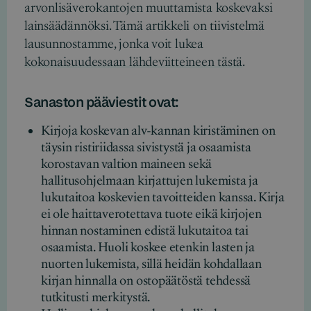
arvonlisäverokantojen muuttamista koskevaksi
lainsäädännöksi. Tämä artikkeli on tiivistelmä
lausunnostamme, jonka voit lukea
kokonaisuudessaan lähdeviitteineen tästä
.
Sanaston pääviestit ovat:
Kirjoja koskevan alv-kannan kiristäminen on
täysin ristiriidassa sivistystä ja osaamista
korostavan valtion maineen sekä
hallitusohjelmaan kirjattujen lukemista ja
lukutaitoa koskevien tavoitteiden kanssa. Kirja
ei ole haittaverotettava tuote eikä kirjojen
hinnan nostaminen edistä lukutaitoa tai
osaamista. Huoli koskee etenkin lasten ja
nuorten lukemista, sillä heidän kohdallaan
kirjan hinnalla on ostopäätöstä tehdessä
tutkitusti merkitystä.