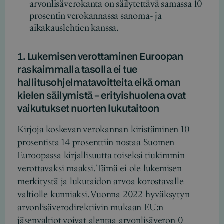
arvonlisäverokanta on säilytettävä samassa 10
prosentin verokannassa sanoma- ja
aikakauslehtien kanssa.
1. Lukemisen verottaminen Euroopan
raskaimmalla tasolla ei tue
hallitusohjelmatavoitteita eikä oman
kielen säilymistä – erityishuolena ovat
vaikutukset nuorten lukutaitoon
Kirjoja koskevan verokannan kiristäminen 10
prosentista 14 prosenttiin nostaa Suomen
Euroopassa kirjallisuutta toiseksi tiukimmin
verottavaksi maaksi. Tämä ei ole lukemisen
merkitystä ja lukutaidon arvoa korostavalle
valtiolle kunniaksi. Vuonna 2022 hyväksytyn
arvonlisäverodirektiivin mukaan EU:n
jäsenvaltiot voivat alentaa arvonlisäveron 0