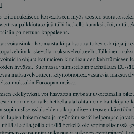
3]
us asianmukaiseen korvaukseen myös teosten suoratoistokä
ettava palkkiotaso jää tällä hetkellä kauaksi siitä, mitä tek
ytäisiin painettuna kappaleena.
tää voitaisiinko kotimaista kirjallisuutta tukea e-kirjoja ja e
stopalveluita koskevalla maksuvelvoitteella. Tällainen maksu
 voitaisiin ohjata kotimaisen kirjallisuuden kehittämiseen 
ijöiden hyväksi. Suomessa valmistellaan parhaillaan EU-sä
evaa maksuvelvoitteen käyttöönottoa, vastaavia maksuvelvo
seissa muissakin Euroopan maissa.
sen edellytyksiä voi kasvattaa myös sujuvoittamalla oikeu
jestelmämme on tällä hetkellä alakohtainen eikä tekijänoike
 sopimuslisenssialueiden ulkopuoliseen teosten käyttöön.
ekisi lupien hakemisesta ja myöntämisestä helpompaa ja v
 niillä alueilla, joilla ei tällä hetkellä ole sopimuslisenssiä (
ttäminen osana uutta julkaisua ja julkinen esittäminen). Lu