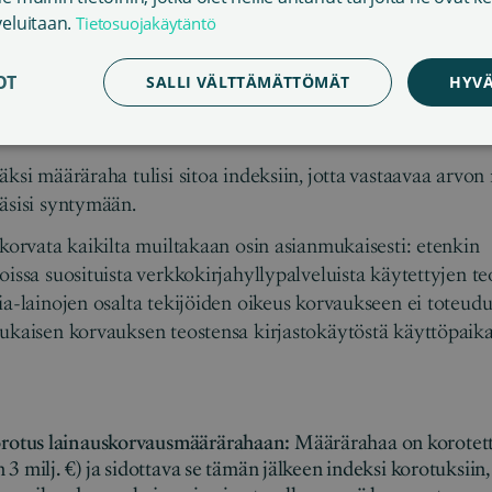
korvaukset kirjastokäytöstä vähenevät.
veluitaan.
Tietosuojakäytäntö
assa lainauskorvausta on korotettu säännöllisesti. Suomessa
jälkeen, vaikka elinkustannukset ovat nousseet yli 20 prose
OT
SALLI VÄLTTÄMÄTTÖMÄT
HYVÄ
neet. Eduskunta teki lainauskorvauksen korottamisesta la
 ole vieläkään toteutettu.
äksi määräraha tulisi sitoa indeksiin, jotta vastaavaa arvon
äsisi syntymään.
 korvata kaikilta muiltakaan osin asianmukaisesti: etenkin
oissa suosituista verkkokirjahyllypalveluista käytettyjen t
ia-lainojen osalta tekijöiden oikeus korvaukseen ei toteudu.
ukaisen korvauksen teostensa kirjastokäytöstä käyttöpaikas
rotus lainauskorvausmäärärahaan:
Määrärahaa on korotetta
 3 milj. €) ja sidottava se tämän jälkeen indeksi­ korotuksiin, 