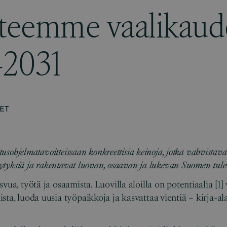
tteemme vaalikaud
–2031
ET
itusohjelmatavoitteissaan konkreettisia keinoja, jotka vahvistava
llytyksiä ja rakentavat luovan, osaavan ja lukevan Suomen tule
vua, työtä ja osaamista. Luovilla aloilla on
potentiaalia
[1]
ta, luoda uusia työpaikkoja ja kasvattaa vientiä – kirja-al