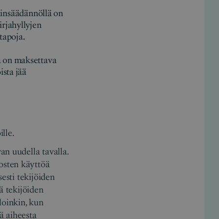
insäädännöllä on
irjahyllyjen
tapoja.
ta on maksettava
ista jää
lle.
an uudella tavalla.
osten käyttöä
esti tekijöiden
ä tekijöiden
loinkin, kun
ä aiheesta