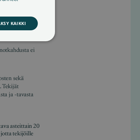
SWEDISH
 korotusta ei ole
nttia ja
KSY KAIKKI
usuman jo vuonna
 notkahdusta ei
eosten sekä
 Tekijät
ta ja -tavasta
va asteittain 20
jotta tekijöille