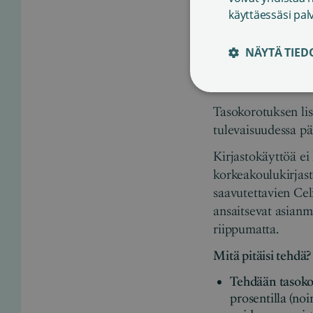
tekijöiden saamat 
käyttäessäsi pal
Ruotsissa ja Tansk
tehty vuoden 2016 
NÄYTÄ TIED
lainamäärät kasva
2021, mutta sitä ei
Tasokorotuksen lis
tulevaisuudessa pä
Kirjastokäyttöä ei
korkeakoulukirjast
saavutettavien Cel
ansaitsevat asianm
riippumatta.
Mitä pitäisi tehdä?
Tehdään tasoko
prosentilla (noin