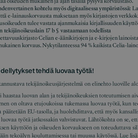
aa oikeuden­ mukainen ja ajan tasalla pysyvä korvaustaso.
denvertainen kohtelu myös digitaalisessa ympäristössä:
La
että e-lainauskorvausta maksetaan myös kirjastojen verkkok
usoikeuden tulee vastata ajanmukaisia kirjallisuuden käyttö
 tekijänoikeuslain 17 b § ­ vastaamaan todellista
ttavuuskirjasto Celian e-äänikirjojen ja e-kirjojen lainois
mukainen korvaus. Nyky­tilanteessa 94 % kaikista Celia-laino
ellytykset tehdä luovaa työtä!
nnustava tekijänoikeusjärjestelmä on elinehto luoville aloi
 haastaa luovan alan ja tekijänoikeuksien toteutumisen aiv
en on oltava etujoukoissa tukemassa luovaa työtä, kun te
 päätetään EU-tasolla, ja huolehdittava, että myös kansallis
 luovaa työtä jatkossakin vahvistuvat. Lähtökohta on se, ett
sen käyttöön ja oikeuden korvaukseen on toteuduttava sil
ään tekoälyn kouluttamisessa tai muussa käytössä.
Lue lisä