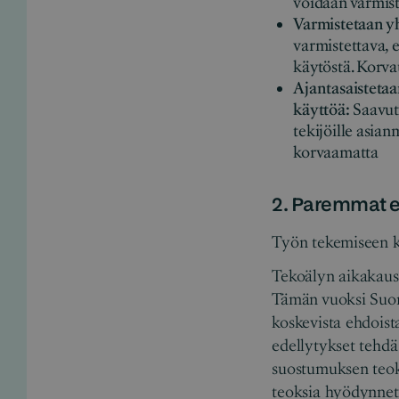
voidaan varmist
Varmistetaan yh
varmistettava, 
käytöstä. Korva
Ajantasaistetaan
käyttöä:
Saavute
tekijöille asian
korvaamatta
2. Paremmat ed
Työn tekemiseen ka
Tekoälyn aikakausi
Tämän vuoksi Suom
koskevista ehdoista
edellytykset tehdä
suostumuksen teok
teoksia hyödynnet