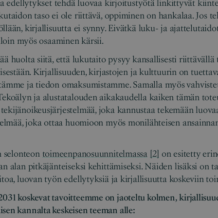
ja edellytykset tehdä luovaa kirjoitustyötä linkittyvät kiint
utaidon taso ei ole riittävä, oppiminen on hankalaa. Jos tek
lään, kirjallisuutta ei synny. Eivätkä luku- ja ajattelutaido
illoin myös osaaminen kärsii.
ä huolta siitä, että lukutaito pysyy kansallisesti riittävällä 
isestään. Kirjallisuuden, kirjastojen ja kulttuurin on tuetta
ltämme ja tiedon omaksumistamme. Samalla myös vahvistet
Tekoälyn ja alustatalouden aikakaudella kaiken tämän tote
ekijänoikeusjärjestelmää, joka kannustaa tekemään luovaa 
stelmää, joka ottaa huomioon myös monilähteisen ansainnan 
en selonteon
toimeenpanosuunnitelmassa
[2]
on esitetty eri
n alan pitkäjänteiseksi kehittämiseksi. Näiden lisäksi on t
toa, luovan työn edellytyksiä ja kirjallisuutta koskeviin toi
031 koskevat tavoitteemme on jaoteltu kolmen, kirjallisuu
isen kannalta keskeisen teeman alle: