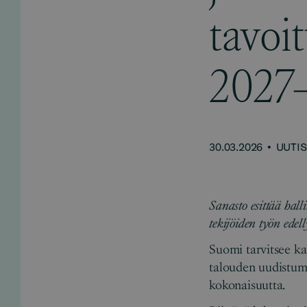
tavoi
2027
30.03.2026
•
UUTIS
Sanasto esittää hall
tekijöiden työn ede
Suomi tarvitsee kas
talouden uudistumis
kokonaisuutta.