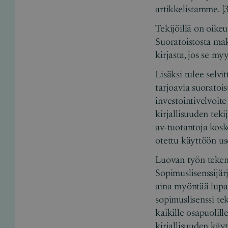
artikkelistamme.
[
Tekijöillä on oike
Suoratoistosta maks
kirjasta, jos se my
Lisäksi tulee selvit
tarjoavia suoratoi
investointivelvoite
kirjallisuuden tek
av-tuotantoja kosk
otettu käyttöön u
Luovan työn tekemi
Sopimuslisenssijär
aina myöntää lupaa
sopimuslisenssi t
kaikille osapuolille
kirjallisuuden käy