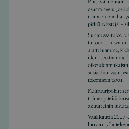
Riittävä lukutaito 
osaamiseen: Jos luk
toimeen omalla työl
pitkiä tekstejä – s
Suomessa tulee pitä
taitoerot kasva ent
ajatteluamme, kie
identiteettiämme. 
oikeudenmukaista t
sosiaaliturvajärje
tekemisen tavat.
Kulttuuripoliittis
toimenpiteitä luova
akuutteihin lukutai
Vaalikautta 2027–2
luovan työn tekem