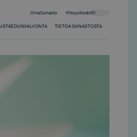
OmaSanasto
Yhteystiedot
FI
Haku
ISTA
EDUNVALVONTA
TIETOA SANASTOSTA