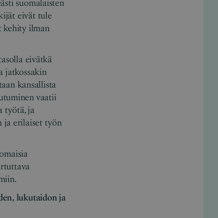
eästi suomalaisten
ijät eivät tule
t kehity ilman
tasolla eivätkä
va jatkossakin
aan kansallista
utuminen vaatii
työtä, ja
ja erilaiset työn
nomaisia
artuttava
miin.
den, lukutaidon ja