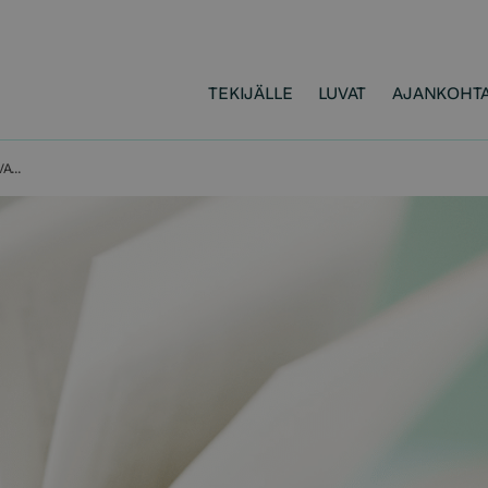
TEKIJÄLLE
LUVAT
AJANKOHTA
KIRJALLISUUS RAKENTAA OSAAVAA JA LUKUTAITOISTA SUOMEA – TAVOITTEEMME VAALIKAUDELLE 2027–2031