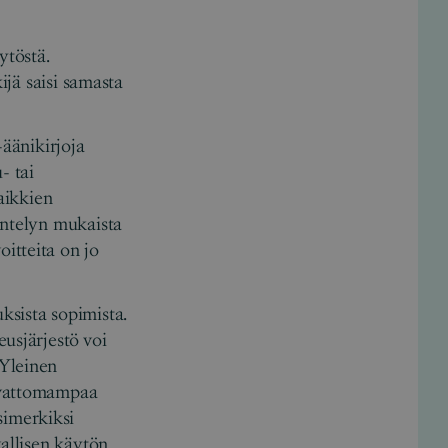
ytöstä.
ijä saisi samasta
-äänikirjoja
- tai
kaikkien
äntelyn mukaista
itteita on jo
ksista sopimista.
usjärjestö voi
 Yleinen
aivattomampaa
esimerkiksi
vallisen käytön