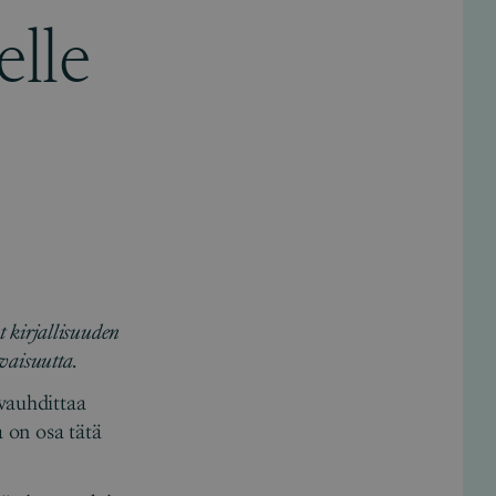
elle
t kirjallisuuden
vaisuutta.
vauhdittaa
a on osa tätä