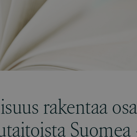
llisuus rakentaa os
kutaitoista Suomea