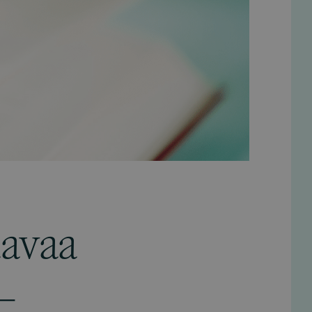
aavaa
 –