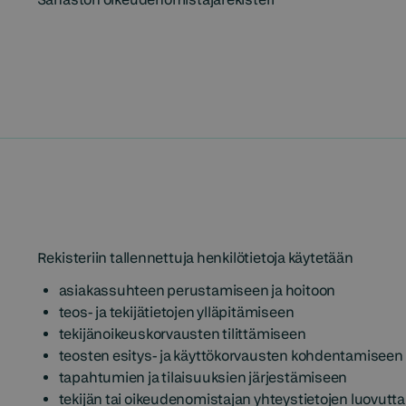
Rekisteriin tallennettuja henkilötietoja käytetään
asiakassuhteen perustamiseen ja hoitoon
teos- ja tekijätietojen ylläpitämiseen
tekijänoikeuskorvausten tilittämiseen
teosten esitys- ja käyttökorvausten kohdentamiseen
tapahtumien ja tilaisuuksien järjestämiseen
tekijän tai oikeudenomistajan yhteystietojen luovuttam