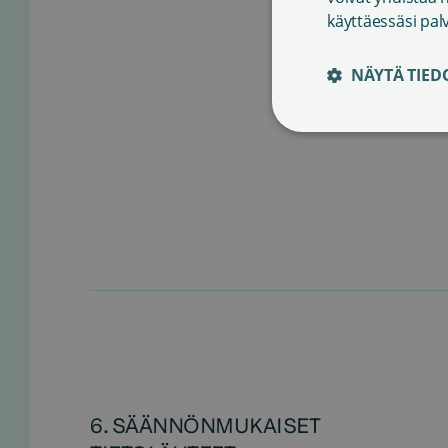
käyttäessäsi pal
NÄYTÄ TIED
6. SÄÄNNÖNMUKAISET