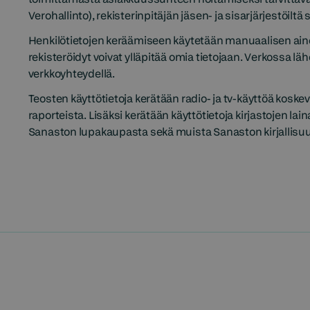
Verohallinto), rekisterinpitäjän jäsen- ja sisarjärjestöiltä
Henkilötietojen keräämiseen käytetään manuaalisen aine
rekisteröidyt voivat ylläpitää omia tietojaan. Verkossa lä
verkkoyhteydellä.
Teosten käyttötietoja kerätään radio- ja tv-käyttöä koske
raporteista. Lisäksi kerätään käyttötietoja kirjastojen la
Sanaston lupakaupasta sekä muista Sanaston kirjallisuud