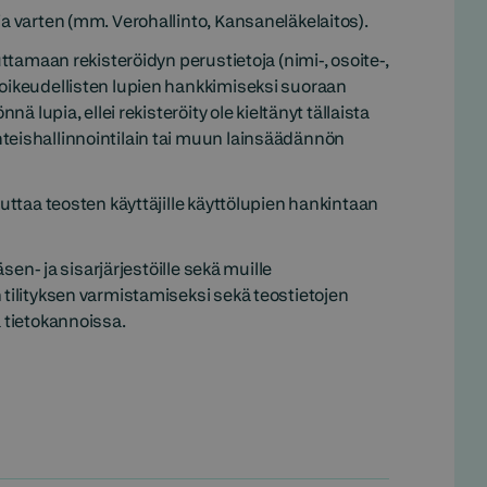
ia varten (mm. Verohallinto, Kansaneläkelaitos).
uttamaan rekisteröidyn perustietoja (nimi-, osoite-,
noikeudellisten lupien hankkimiseksi suoraan
ä lupia, ellei rekisteröity ole kieltänyt tällaista
teishallinnointilain tai muun lainsäädännön
vuttaa teosten käyttäjille käyttölupien hankintaan
äsen- ja sisarjärjestöille sekä muille
 tilityksen varmistamiseksi sekä teostietojen
ä tietokannoissa.