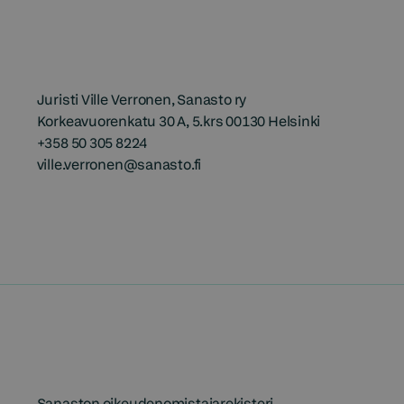
Juristi Ville Verronen, Sanasto ry
Korkeavuorenkatu 30 A, 5.krs 00130 Helsinki
+358 50 305 8224
ville.verronen@sanasto.fi
Sanaston oikeudenomistajarekisteri