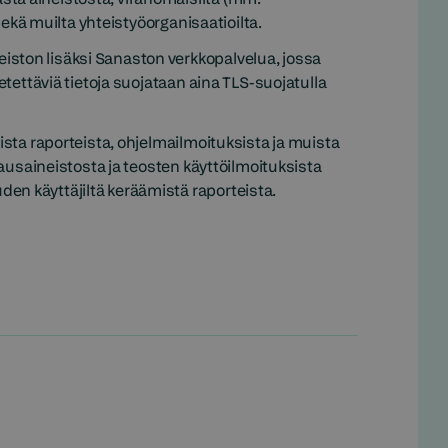
 sekä muilta yhteistyöorganisaatioilta.
iston lisäksi Sanaston verkkopalvelua, jossa
hetettäviä tietoja suojataan aina TLS-suojatulla
vista raporteista, ohjelmailmoituksista ja muista
inausaineistosta ja teosten käyttöilmoituksista
en käyttäjiltä keräämistä raporteista.