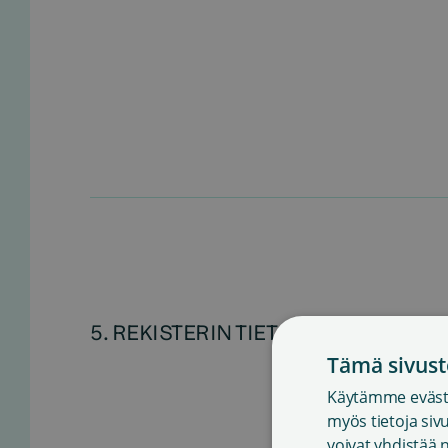
5. REKISTERIN TIETOSISÄLTÖ
Tämä sivust
Käytämme eväste
myös tietoja si
voivat yhdistää n