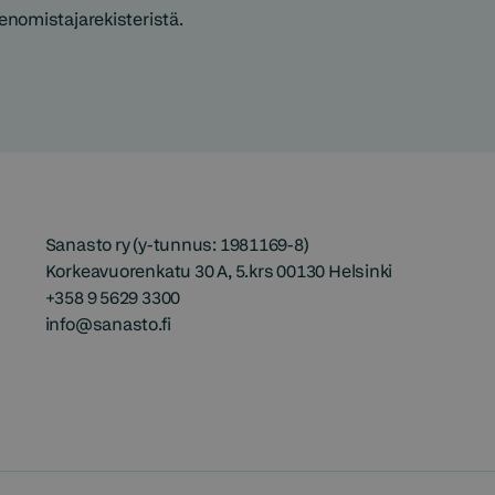
enomistajarekisteristä.
Sanasto ry (y-tunnus: 1981169-8)
Korkeavuorenkatu 30 A, 5.krs 00130 Helsinki
+358 9 5629 3300
info@sanasto.fi