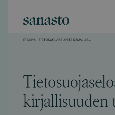
Hyppää
sisältöön
Sanasto
ETUSIVU
TIETOSUOJASELOSTE KIRJALLISUUDEN TEKIJÖILLE
Tietosuojaselo
kirjallisuuden t