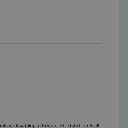
iseen käyttölupia tiedusteleville tahoille, mikäli