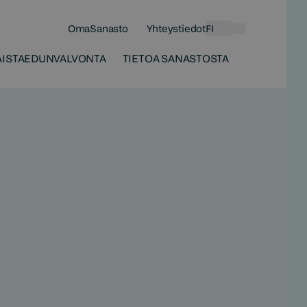
OmaSanasto
Yhteystiedot
FI
Haku
ISTA
EDUNVALVONTA
TIETOA SANASTOSTA