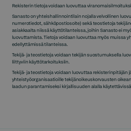
Rekisterin tietoja voidaan luovuttaa viranomaisilmoituks
Sanasto on yhteishallinnointilain nojalla velvollinen luov
numerotiedot, sähköpostiosoite) sekä teostietoja tekijä
asiakkaalta niissä käyttötilanteissa, joihin Sanasto ei myönn
luovuttamista. Tietoja voidaan luovuttaa myös muissa yh
edellyttämissä tilanteissa.
Tekijä- ja teostietoja voidaan tekijän suostumuksella luo
liittyviin käyttötarkoituksiin.
Tekijä- ja teostietoja voidaan luovuttaa rekisterinpitäjän j
yhteistyöorganisaatioille tekijänoikeuskorvausten oikean
laadun parantamiseksi kirjallisuuden alalla käytettäviss