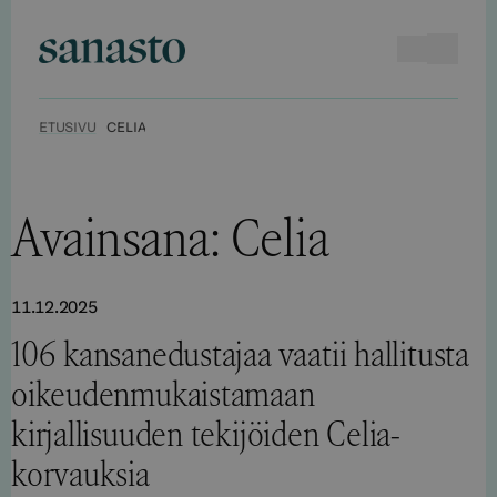
Hyppää
sisältöön
Haku
Avaa va
Sanasto
ETUSIVU
CELIA
Avainsana:
Celia
11.12.2025
106 kansanedustajaa vaatii hallitusta
oikeudenmukaistamaan
kirjallisuuden tekijöiden Celia-
korvauksia