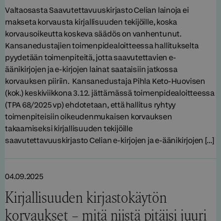
Valtaosasta Saavutettavuuskirjasto Celian lainoja ei
makseta korvausta kirjallisuuden tekijöille, koska
korvausoikeutta koskeva säädös on vanhentunut.
Kansanedustajien toimenpidealoitteessa hallitukselta
pyydetään toimenpiteitä, jotta saavutettavien e-
äänikirjojen ja e-kirjojen lainat saataisiin jatkossa
korvauksen piiriin. Kansanedustaja Pihla Keto-Huovisen
(kok.) keskiviikkona 3.12. jättämässä toimenpidealoitteessa
(TPA 68/2025 vp) ehdotetaan, että hallitus ryhtyy
toimenpiteisiin oikeudenmukaisen korvauksen
takaamiseksi kirjallisuuden tekijöille
saavutettavuuskirjasto Celian e-kirjojen ja e-äänikirjojen […]
04.09.2025
Kirjallisuuden kirjastokäytön
korvaukset – mitä niistä pitäisi juuri