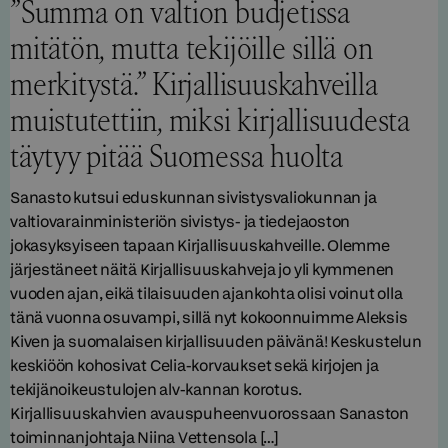
”Summa on valtion budjetissa
mitätön, mutta tekijöille sillä on
merkitystä.” Kirjallisuuskahveilla
muistutettiin, miksi kirjallisuudesta
täytyy pitää Suomessa huolta
Sanasto kutsui eduskunnan sivistysvaliokunnan ja
valtiovarainministeriön sivistys- ja tiedejaoston
jokasyksyiseen tapaan Kirjallisuuskahveille. Olemme
järjestäneet näitä Kirjallisuuskahveja jo yli kymmenen
vuoden ajan, eikä tilaisuuden ajankohta olisi voinut olla
tänä vuonna osuvampi, sillä nyt kokoonnuimme Aleksis
Kiven ja suomalaisen kirjallisuuden päivänä! Keskustelun
keskiöön kohosivat Celia-korvaukset sekä kirjojen ja
tekijänoikeustulojen alv-kannan korotus.
Kirjallisuuskahvien avauspuheenvuorossaan Sanaston
toiminnanjohtaja Niina Vettensola […]