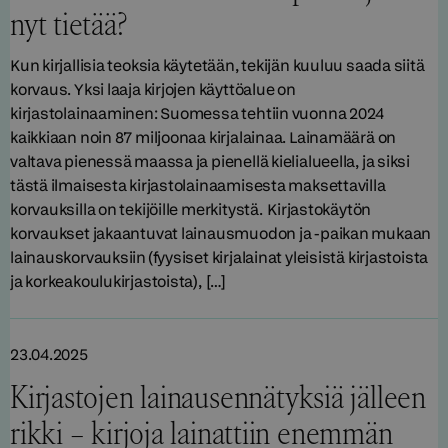
nyt tietää?
Kun kirjallisia teoksia käytetään, tekijän kuuluu saada siitä
korvaus. Yksi laaja kirjojen käyttöalue on
kirjastolainaaminen: Suomessa tehtiin vuonna 2024
kaikkiaan noin 87 miljoonaa kirjalainaa. Lainamäärä on
valtava pienessä maassa ja pienellä kielialueella, ja siksi
tästä ilmaisesta kirjastolainaamisesta maksettavilla
korvauksilla on tekijöille merkitystä. Kirjastokäytön
korvaukset jakaantuvat lainausmuodon ja -paikan mukaan
lainauskorvauksiin (fyysiset kirjalainat yleisistä kirjastoista
ja korkeakoulukirjastoista), […]
23.04.2025
Kirjastojen lainausennätyksiä jälleen
rikki – kirjoja lainattiin enemmän