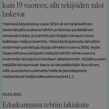
kuin 19 vuoteen, silti tekijöiden tulot
laskevat
Yleisissä kirjastoissa vuosi 2024 oli ennätyksellinen:
lastenkirjallisuudessa tehtiin jo kolmas peräkkäinen
lainausennätys, ja painettujen kirjojen lainaus nousi
kaikkiaan neljä prosenttia. Yleisistä kirjastoista lainattiin
enemmän painettuja kirjoja viimeksi vuonna 2005. Myös
Saavutettavuuskirjasto Celiasta tehtiin viime vuonna
enemmän lainoja kuin koskaan aikaisemmin. Kirjallisuuden
tekijöille lainaamisen kasvu ei ole pelkästään ilouutinen,
sillä suosiosta huolimatta heille kirjastokäytöstä
maksettavat tekijänoikeuskorvaukset […]
05.03.2025
Eduskunnassa tehtiin lakialoite