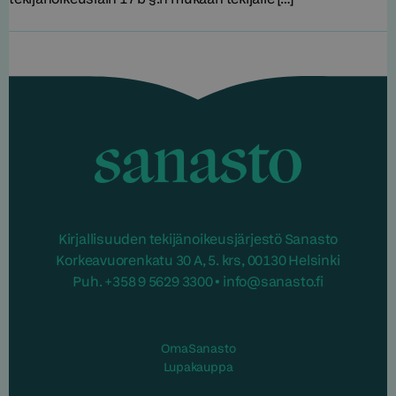
Sanasto
Kirjallisuuden tekijänoikeusjärjestö Sanasto
Korkeavuorenkatu 30 A, 5. krs, 00130 Helsinki
Puh. +358 9 5629 3300 • info@sanasto.fi
OmaSanasto
Lupakauppa