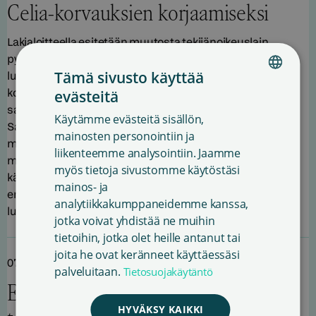
Celia-korvauksien korjaamiseksi
Lakialoitteella esitetään muutosta tekijänoikeuslain
pykälään, jossa säädetään teosten saattamisesta
Tämä sivusto käyttää
lukemisesteisten käytettäväksi ja tämän käytön
korvaamisesta. Tavoitteena on, että kirjallisuuden tekijät
evästeitä
FINNISH
saavat kohtuullisen korvauksen kaikista
Käytämme evästeitä sisällön,
ENGLISH
Saavutettavuuskirjasto Celian lainoista lainauksen
mainosten personointiin ja
muodosta riippumatta. Tällä hetkellä lainsäädännössä
liikenteemme analysointiin. Jaamme
SWEDISH
määritelty korvausoikeus ei vastaa teosten tosiasiallista
myös tietoja sivustomme käytöstäsi
käyttöä. Saavutettavuuskirjasto Celia on valtion
mainos- ja
erikoiskirjasto, jonka tehtävänä on tarjota palveluja
analytiikkakumppaneidemme kanssa,
lukemisesteisille. Celia tuottaa kirjallisia teoksia […]
jotka voivat yhdistää ne muihin
tietoihin, jotka olet heille antanut tai
joita he ovat keränneet käyttäessäsi
07.11.2024
palveluitaan.
Tietosuojakäytäntö
Eduskunnassa tehtiin
HYVÄKSY KAIKKI