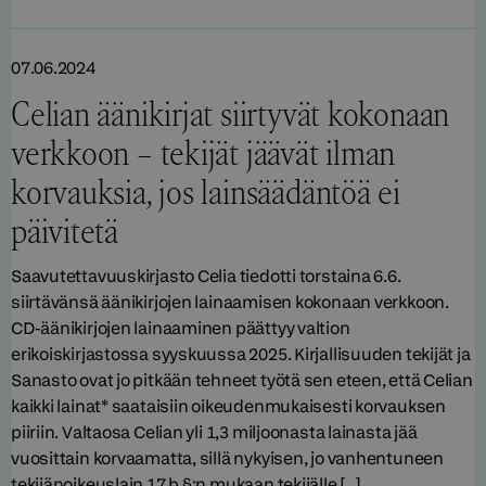
07.06.2024
Celian äänikirjat siirtyvät kokonaan
verkkoon – tekijät jäävät ilman
korvauksia, jos lainsäädäntöä ei
päivitetä
Saavutettavuuskirjasto Celia tiedotti torstaina 6.6.
siirtävänsä äänikirjojen lainaamisen kokonaan verkkoon.
CD-äänikirjojen lainaaminen päättyy valtion
erikoiskirjastossa syyskuussa 2025. Kirjallisuuden tekijät ja
Sanasto ovat jo pitkään tehneet työtä sen eteen, että Celian
kaikki lainat* saataisiin oikeudenmukaisesti korvauksen
piiriin. Valtaosa Celian yli 1,3 miljoonasta lainasta jää
vuosittain korvaamatta, sillä nykyisen, jo vanhentuneen
tekijänoikeuslain 17 b §:n mukaan tekijälle […]