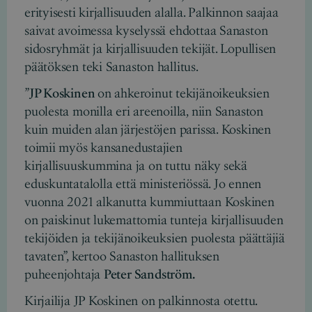
erityisesti kirjallisuuden alalla. Palkinnon saajaa
saivat avoimessa kyselyssä ehdottaa Sanaston
sidosryhmät ja kirjallisuuden tekijät. Lopullisen
päätöksen teki Sanaston hallitus.
”
JP Koskinen
on ahkeroinut tekijänoikeuksien
puolesta monilla eri areenoilla, niin Sanaston
kuin muiden alan järjestöjen parissa. Koskinen
toimii myös kansanedustajien
kirjallisuuskummina ja on tuttu näky sekä
eduskuntatalolla että ministeriössä. Jo ennen
vuonna 2021 alkanutta kummiuttaan Koskinen
on paiskinut lukemattomia tunteja kirjallisuuden
tekijöiden ja tekijänoikeuksien puolesta päättäjiä
tavaten”, kertoo Sanaston hallituksen
puheenjohtaja
Peter Sandström.
Kirjailija JP Koskinen on palkinnosta otettu.