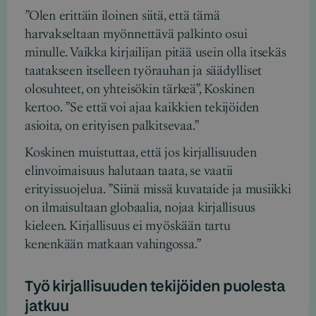
”Olen erittäin iloinen siitä, että tämä
harvakseltaan myönnettävä palkinto osui
minulle. Vaikka kirjailijan pitää usein olla itsekäs
taatakseen itselleen työrauhan ja säädylliset
olosuhteet, on yhteisökin tärkeä”, Koskinen
kertoo. ”Se että voi ajaa kaikkien tekijöiden
asioita, on erityisen palkitsevaa.”
Koskinen muistuttaa, että jos kirjallisuuden
elinvoimaisuus halutaan taata, se vaatii
erityissuojelua. ”Siinä missä kuvataide ja musiikki
on ilmaisultaan globaalia, nojaa kirjallisuus
kieleen. Kirjallisuus ei myöskään tartu
kenenkään matkaan vahingossa.”
Työ kirjallisuuden tekijöiden puolesta
jatkuu