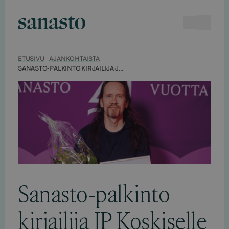
Hyppää
sisältöön
Haku
Avaa va
Sanasto
ETUSIVU
AJANKOHTAISTA
SANASTO-PALKINTO KIRJAILIJA JP KOSKISELLE
Sanasto-palkinto
kirjailija JP Koskiselle