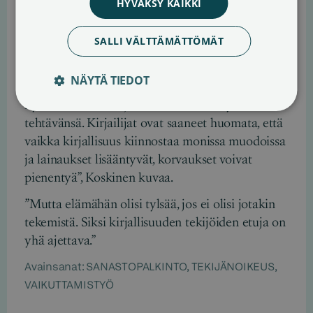
HYVÄKSY KAIKKI
toteutumista.
Työ kirjallisuuden tekijöiden hyväksi jatkuu
SALLI VÄLTTÄMÄTTÖMÄT
edelleen. ”Lainauskorvauksen tason nosto
pohjoismaiselle tasolle oli aikoinaan suuri
NÄYTÄ TIEDOT
saavutus, mutta siitäkin alkaa olla jo liki
kymmenen vuotta ja inflaatio on tehnyt
tehtävänsä. Kirjailijat ovat saaneet huomata, että
vaikka kirjallisuus kiinnostaa monissa muodoissa
ja lainaukset lisääntyvät, korvaukset voivat
pienentyä”, Koskinen kuvaa.
”Mutta elämähän olisi tylsää, jos ei olisi jotakin
tekemistä. Siksi kirjallisuuden tekijöiden etuja on
yhä ajettava.”
Avainsanat:
SANASTOPALKINTO
,
TEKIJÄNOIKEUS
,
VAIKUTTAMISTYÖ