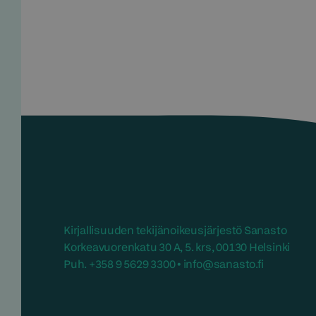
Kirjallisuuden tekijänoikeusjärjestö Sanasto
Korkeavuorenkatu 30 A, 5. krs, 00130 Helsinki
Puh. +358 9 5629 3300 • info@sanasto.fi