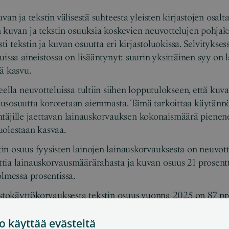
van ja tekstin välisestä suhteesta yleisten kirjastojen osal
 kuvan ja tekstin osuuksia koskevien neuvottelujen pohjaksi
sti tekstin ja kuvan osuutta eri kirjastoluokissa. Selvityksess
issa aineistossa on lisääntynyt: suurin yksittäinen syy on l
eä kasvu.
ella neuvotteluissa tultiin siihen lopputulokseen, että kuva
sosuutta korotetaan aiemmasta. Tämä tarkoittaa käytännöss
ääntäjille jaettavan lainauskorvauksen kokonaismäärä pienen
uolestaan kasvaa.
n osuus fyysisten lainojen lainauskorvauksesta on neuvot
tia lainauskorvausmäärärahasta ja kuvan osuus 21 prosentt
kolmessa prosentissa.
astokäyttökorvauksesta tekstin osuus vuonna 2025 on 87 pro
oiden osuus yhdeksän prosenttia, kuvan osuus kolme prosent
o käyttää evästeitä