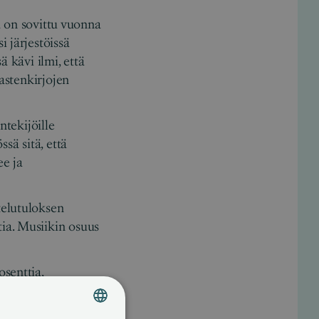
ta on sovittu vuonna
 järjestöissä
ä kävi ilmi, että
astenkirjojen
ntekijöille
ä sitä, että
ee ja
telutuloksen
ia. Musiikin osuus
senttia,
tia ja musiikin