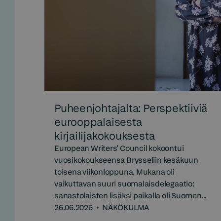
Puheenjohtajalta: Perspektiiviä
eurooppalaisesta
kirjailijakokouksesta
European Writers’ Council kokoontui
vuosikokoukseensa Brysseliin kesäkuun
toisena viikonloppuna. Mukana oli
vaikuttavan suuri suomalaisdelegaatio:
sanastolaisten lisäksi paikalla oli Suomen...
26.06.2026
•
NÄKÖKULMA