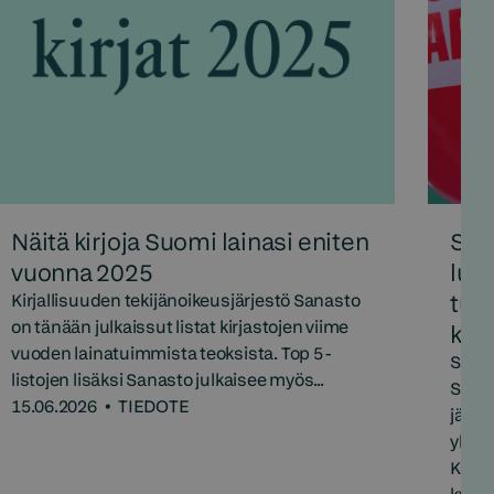
Näitä kirjoja Suomi lainasi eniten
Suo
vuonna 2025
luku
tun
Kirjallisuuden tekijänoikeusjärjestö Sanasto
on tänään julkaissut listat kirjastojen viime
kirj
vuoden lainatuimmista teoksista. Top 5 -
Sana
listojen lisäksi Sanasto julkaisee myös...
Suom
15.06.2026
•
TIEDOTE
järje
yhte
Katoa