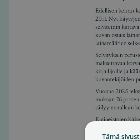
Edellisen kerran ku
2011. Nyt käytyjen
selvitettiin kattava
kuvan osuus lainatu
lainamäärien selk
Selvityksen peruste
maksettavaa korvau
kirjailijoille ja k
kuvantekijöiden p
Vuonna 2025 teksti
mukaan 76 prosent
säilyy ennallaan 
E-aineistojen kirj
äänikirjojen lukij
Tämä sivust
osuus prosentin.