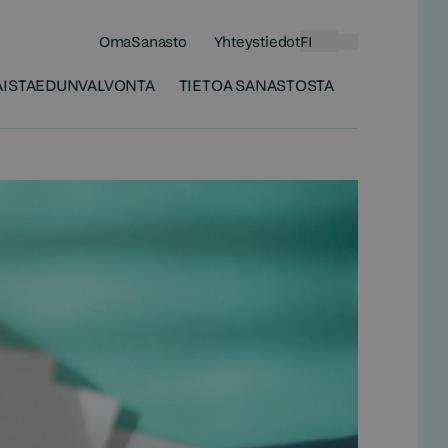
OmaSanasto
Yhteystiedot
FI
Haku
ISTA
EDUNVALVONTA
TIETOA SANASTOSTA