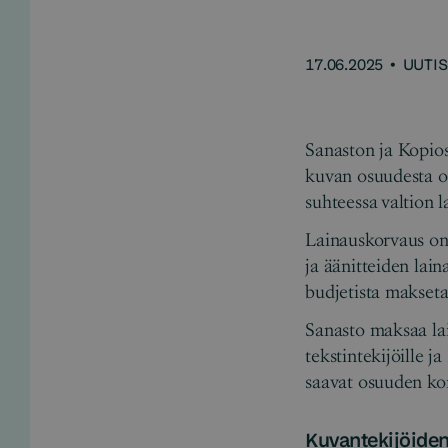
17.06.2025
•
UUTIS
Sanaston ja Kopios
kuvan osuudesta on 
suhteessa valtion 
Lainauskorvaus on 
ja äänitteiden lain
budjetista makseta
Sanasto maksaa lai
tekstintekijöille j
saavat osuuden ko
Kuvantekijöide