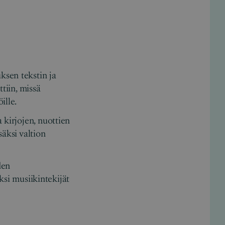
ksen tekstin ja
tiin, missä
öille.
 kirjojen, nuottien
säksi valtion
den
äksi musiikintekijät