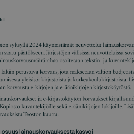
ET
ton syksyllä 2024 käynnistämät neuvottelut lainauskorvau
saatu päätökseen. Järjestöjen välisissä neuvotteluissa sovit
lainauskorvausmäärärahaa osoitetaan tekstin- ja kuvantekij
lakiin perustuva korvaus, jota maksetaan valtion budjetista
aamisesta yleisistä kirjastoista ja korkeakoulukirjastoista. Li
an korvausta e-kirjojen ja e-äänikirjojen kirjastokäytöstä.
nauskorvaukset ja e-kirjastokäytön korvaukset kirjallisuu
a Kopiosto kuvantekijöille sekä e-äänikirjojen lukijoille. Lis
rvauksista Teoston kautta.
n osuus lainauskorvauksesta kasvoi