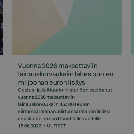
Vuonna 2026 maksettaviin
lainauskorvauksiin lähes puolen
miljoonan euron lisäys
Opetus- ja kulttuuriministeriö on osoittanut
vuonna 2026 maksettaviin
lainauskorvauksiin 450 000 euron
siirtomäärärahan. Siirtomäärärahan lisäksi
eduskunta on osoittanut tälle vuodelle...
18.06.2026
•
UUTISET