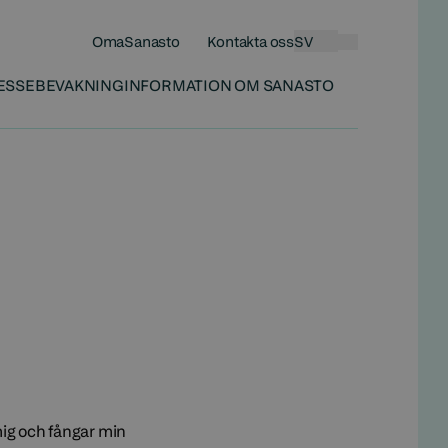
OmaSanasto
Kontakta oss
SV
Sökningen
ESSEBEVAKNING
INFORMATION OM SANASTO
mig och fångar min