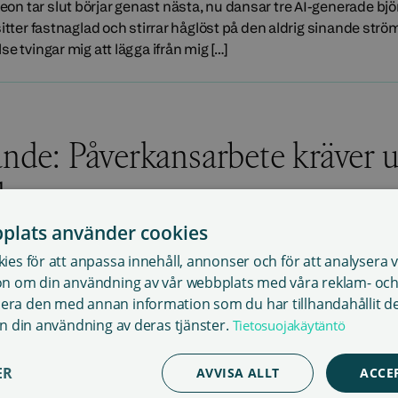
n tar slut börjar genast nästa, nu dansar tre AI-generade bj
sitter fastnaglad och stirrar håglöst på den aldrig sinande strö
e tvingar mig att lägga ifrån mig […]
ande: Påverkansarbete kräver u
d
plats använder cookies
rdföranden! Vid årsskiftet fick Sanasto nästan en helt ny styre
klitterära författare, som även jag företräder, fortsatte som led
es för att anpassa innehåll, annonser och för att analysera vår
yrelsearbete vid Sanasto har jag erfarenhet av bevakning av li
on om din användning av vår webbplats med våra reklam- och
itteraturfadder sedan hösten 2023. Personalen på kontoret har 
ra den med annan information som du har tillhandahållit d
ån din användning av deras tjänster.
Tietosuojakäytäntö
ER
AVVISA ALLT
ACCE