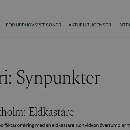
FÖR UPPHOVSPERSONER
AKTUELLT
LICENSER
INTR
ri:
Synpunkter
holm: Eldkastare
po fäktar omkring med en eldkastare. Kortvideon överrumplar 