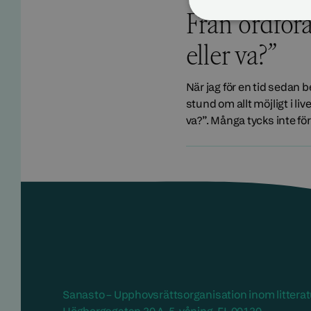
Från ordföra
eller va?”
När jag för en tid sedan
stund om allt möjligt i li
va?”. Många tycks inte förs
Sanasto – Upphovsrättsorganisation inom litterat