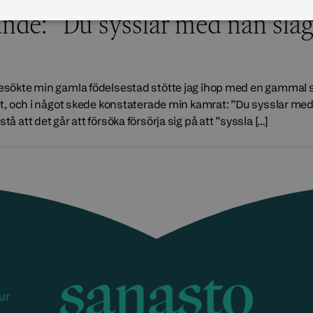
nde: ”Du sysslar med nån slags
 besökte min gamla födelsestad stötte jag ihop med en gammal 
vet, och i något skede konstaterade min kamrat: ”Du sysslar med 
tå att det går att försöka försörja sig på att ”syssla […]
ur