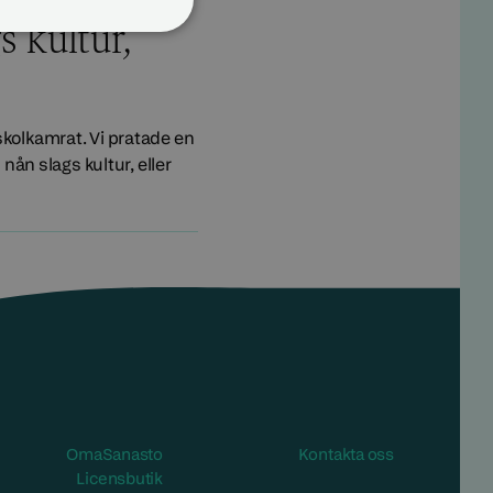
 kultur,
skolkamrat. Vi pratade en
nån slags kultur, eller
Öppnas i ett nytt fönster/span>
OmaSanasto
Kontakta oss
Öppnas i ett nytt fönster/span>
Licensbutik